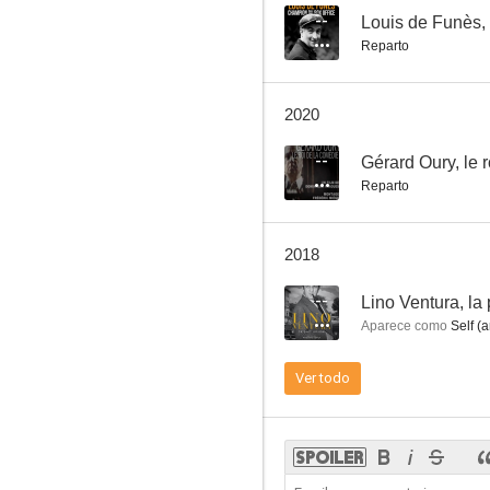
--
Louis de Funès,
Reparto
Gérard Oury, le roi de la comédie
2020
--
--
Gérard Oury, le 
Reparto
2018
--
Lino Ventura, la 
Aparece como
Self (a
L'étalon
Ver todo
--