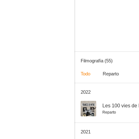
El rally de Montecarlo y toda su zarabanda de antaño
6.5
Filmografía (55)
Todo
Reparto
2022
Los miserables
--
--
Les 100 vies de
Reparto
2021