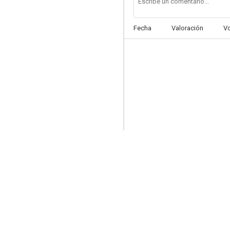
Fecha
Valoración
V
Vidas truncadas
--
En defensa propia
--