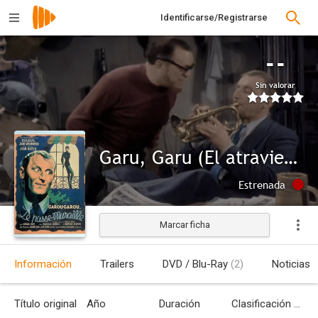
Identificarse/Registrarse
--
Sin valorar
Garu, Garu (El atraviesa-muros)
Estrenada
Marcar ficha
Información
Trailers
DVD / Blu-Ray
(2)
Noticias
Título original
Año
Duración
Clasificación por edades