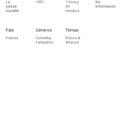
Le
1951
1 hora y
Sin
passe-
30
información
muraille
minutos
País
Géneros
Temas
Francia
Comedia
,
Robos &
Fantástico
Atracos