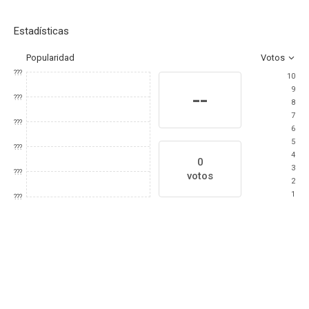
Estadísticas
Popularidad
Votos
???
10
9
--
???
8
7
???
6
5
???
4
0
3
???
votos
2
1
???