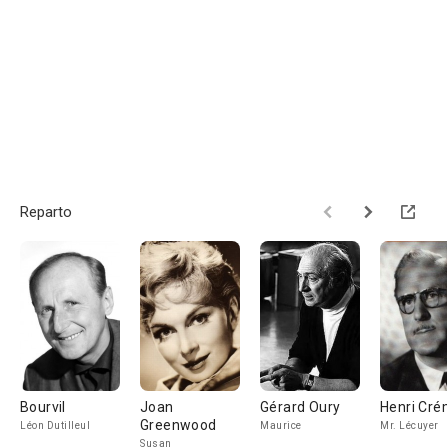
Reparto
Bourvil
Joan
Gérard Oury
Henri Cré
Greenwood
Léon Dutilleul
Maurice
Mr. Lécuyer
Susan