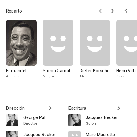
Reparto
Fernandel
Samia Gamal
Dieter Borsche
Henri Vilb
Ali Baba
Morgiane
Abdel
Cassim
Dirección
Escritura
George Pal
Jacques Becker
Director
Guión
Jacques Becker
Marc Maurette