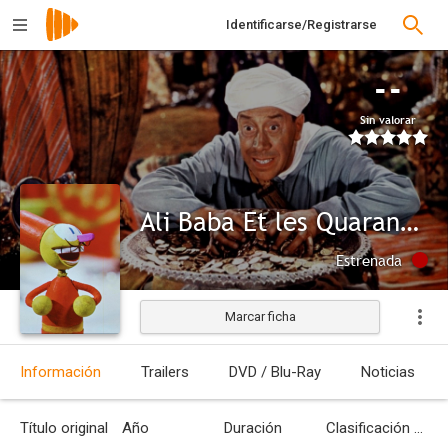
Identificarse/Registrarse
--
Sin valorar
Ali Baba Et les Quarante Voleurs
Estrenada
Marcar ficha
Información
Trailers
DVD / Blu-Ray
Noticias
Título original
Año
Duración
Clasificación por edades