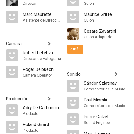
Director
Guión
Marc Maurette
Maurice Griffe
Asistente de Dirección
Guión
Cesare Zavattini
Guión Adaptado
Cámara
2 más
Robert Lefebvre
Director de Fotografía
Roger Delpuech
Sonido
Camera Operator
Sándor Szlatinay
Compositor de la Música Original
Producción
Paul Misraki
Compositor de la Música Original
Adry De Carbuccia
Productor
Pierre Calvet
Sound Engineer
Roland Girard
Productor
Marc Lanjean