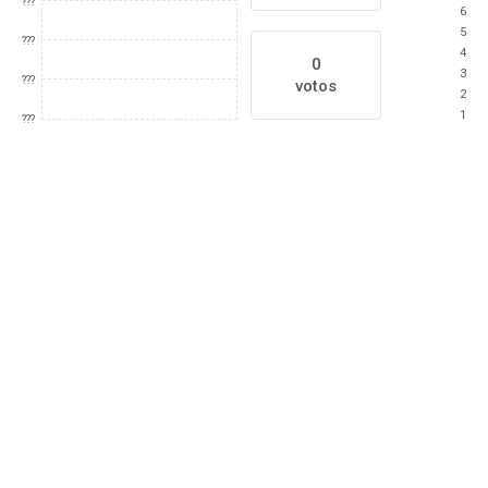
???
6
5
???
4
0
3
???
votos
2
1
???