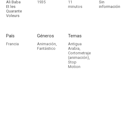
Ali Baba
1935
11
Sin
Et les
minutos
información
Quarante
Voleurs
País
Géneros
Temas
Francia
Animación
,
Antigua
Fantástico
Arabia
,
Cortometraje
(animación)
,
Stop
Motion