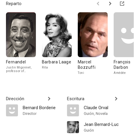
Reparto
Fernandel
Barbara Laage
Marcel
François
Bozzuffi
Darbon
Justin Migonnet,
Rita
professor of
Toni
Amédée
philosophy in Arles
Dirección
Escritura
Bernard Borderie
Claude Orval
Director
Guión, Novela
Jean Bernard-Luc
Guión