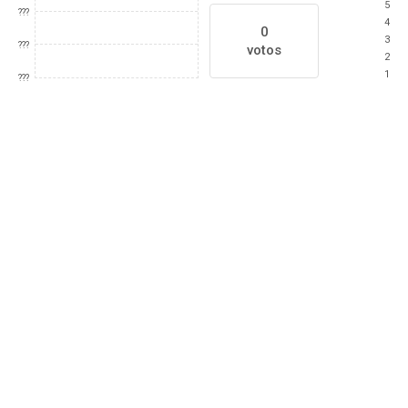
5
???
4
0
3
???
votos
2
1
???