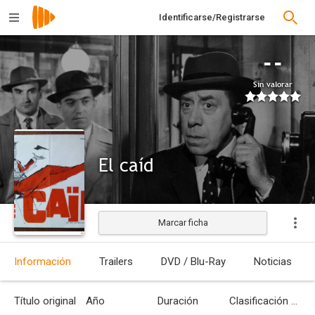
Identificarse/Registrarse
--
Sin valorar
El caíd
Marcar ficha
Estrenada
Información
Trailers
DVD / Blu-Ray
Noticias
Título original
Año
Duración
Clasificación por edades