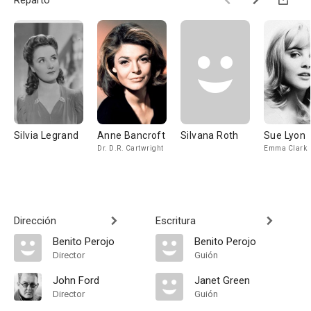
Reparto
Silvia Legrand
Anne Bancroft
Silvana Roth
Sue Lyon
Dr. D.R. Cartwright
Emma Clark
Dirección
Escritura
Benito Perojo
Benito Perojo
Director
Guión
John Ford
Janet Green
Director
Guión