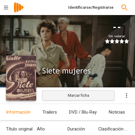
Identificarse/Registrarse
--
Sin valorar
Siete mujeres
Marcar ficha
Estrenada
Información
Trailers
DVD / Blu-Ray
Noticias
Título original
Año
Duración
Clasificación por edades