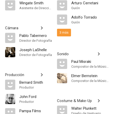
Wingate Smith
Arturo Cerretani
Asistente de Dirección
Guión
Adolfo Torrado
Guión
Cámara
3 más
Pablo Tabernero
Director de Fotografía
Joseph LaShelle
Sonido
Director de Fotografía
Paul Misraki
Compositor de la Música Original
Producción
Elmer Bernstein
Compositor de la Música Original
Bernard Smith
Productor
John Ford
Costume & Make-Up
Productor
Walter Plunkett
Pampa Films
Diseño de Vestuario