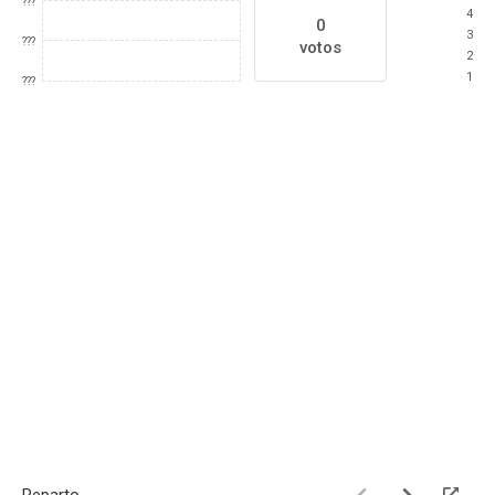
???
4
0
3
???
votos
2
1
???