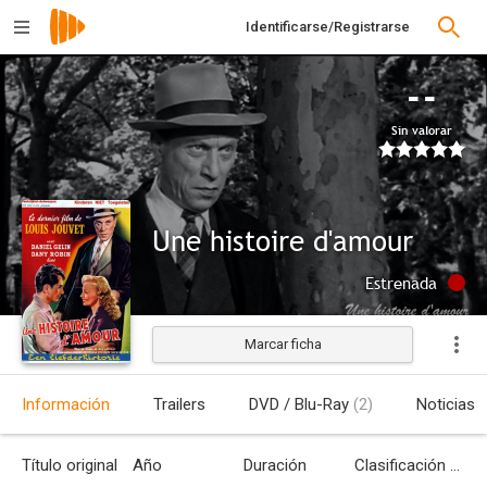
Identificarse/Registrarse
--
Sin valorar
Une histoire d'amour
Estrenada
Marcar ficha
Información
Trailers
DVD / Blu-Ray
(2)
Noticias
Título original
Año
Duración
Clasificación por edades