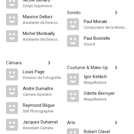
Nicole Bénard
Script Supervisor
Sonido
Maurice Delbez
Paul Misraki
Asistente de Dirección
Compositor de la Música Original
Michel Monbailly
Paul Boistelle
Asistente de Dirección
Sound
Cámara
Costume & Make-Up
Louis Page
Igor Keldich
Director de Fotografía
Maquilladora
André Dumaître
Odette Berroyer
Camera Operator
Maquilladora
Raymond Bègue
Still Photographer
Jacques Duhamel
Arte
Assistant Camera
Robert Clavel