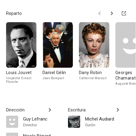
Reparto
Louis Jouvet
Daniel Gélin
Dany Robin
Georges
Chamarat
Inspector Ernest
Jean Bompart
Catherine Mareuil
Plonche
Auguste Bom
Dirección
Escritura
Guy Lefranc
Michel Audiard
Director
Guión