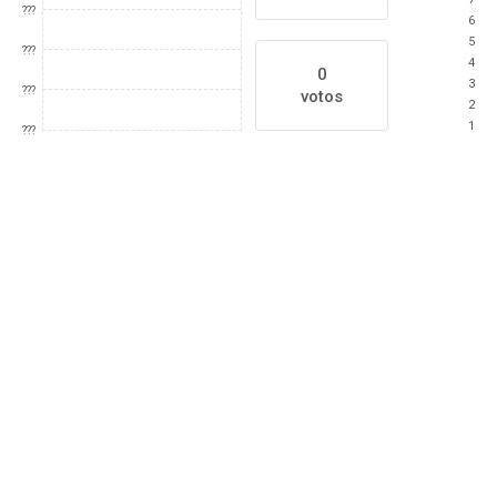
???
6
5
???
4
0
3
???
votos
2
1
???