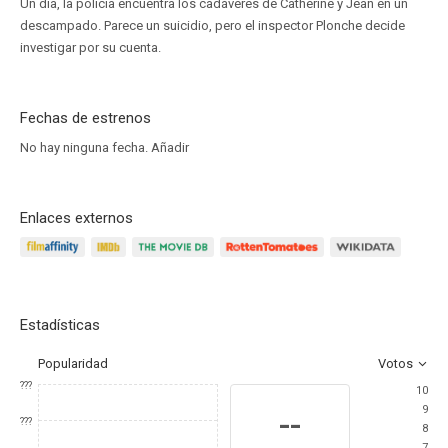
Un día, la policía encuentra los cadáveres de Catherine y Jean en un
descampado. Parece un suicidio, pero el inspector Plonche decide
investigar por su cuenta.
Fechas de estrenos
No hay ninguna fecha.
Añadir
Enlaces externos
Estadísticas
Popularidad
Votos
???
10
9
--
???
8
7