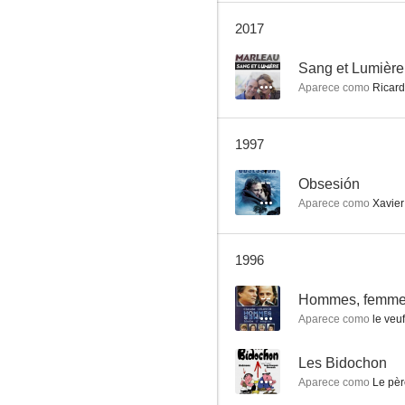
2017
--
Sang et Lumière
Aparece como
Ricard
Los raíles del crimen
1997
--
--
Obsesión
Aparece como
Xavier
1996
--
Hommes, femmes
Aparece como
le veuf
Obsesión
--
Les Bidochon
--
Aparece como
Le pèr