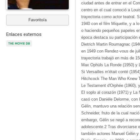
ciudad antes de entrar en el Con
centro en el cual conoció a Loui
trayectoria como actor teatral. S
Favorito/a
1940 con el film Miquette, y a l
o haciendo pequeños papeles en
Enlaces externos
época destaca su participación 
Dietrich Martin Roumagnac (1946
en 1949 con Rendez-vous de juille
trayectoria trabajó en más de 150
Max Ophüls La Ronde (1950) y Le
Si Versailles m'était conté (1954
Hitchcock The Man Who Knew To
Le Testament d'Orphée (1960), y
El soplo al corazón (1971) y La
casó con Danièle Delorme, con la
Gélin, mantuvo una relación sen
Schneider, fruto de la cual nació
embargo, Gélin se negó a recono
adolescente.2​ Tras divorciarse e
también actores Manuel Gélin y F