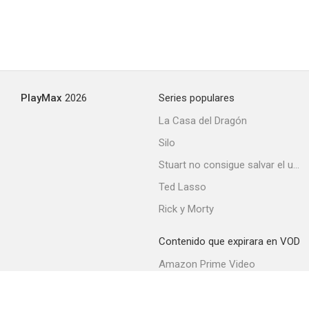
PlayMax
2026
Series populares
¡Oh, los hombres!
La Casa del Dragón
--
Silo
Stuart no consigue salvar el universo
Ted Lasso
Rick y Morty
Contenido que expirara en VOD
Amazon Prime Video
Buenas noches, París
Movistar+
--
Netflix