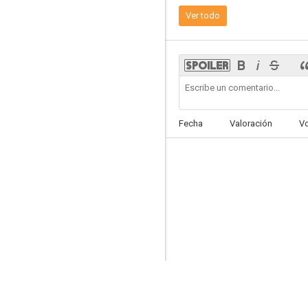
Ver todo
Les Bidochon
Fecha
Valoración
V
--
Warrior Spirit
--