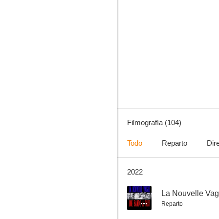
La línea de demarcación
7.3
Filmografía (104)
Todo
Reparto
Dir
2022
La ronda
6.0
--
La Nouvelle Vag
Reparto