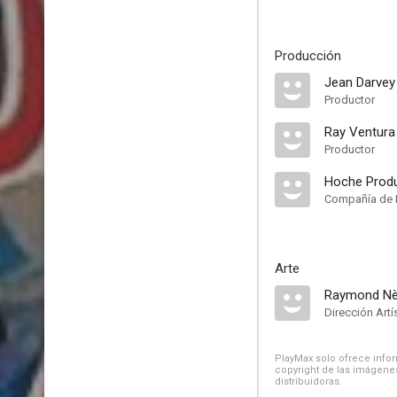
Producción
Jean Darvey
Productor
Ray Ventura
Productor
Hoche Prod
Compañía de 
Arte
Raymond Nè
Dirección Art
PlayMax solo ofrece inform
copyright de las imágenes
distribuidoras.