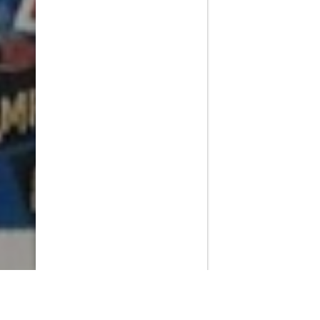
PlayMax
2026
Series populares