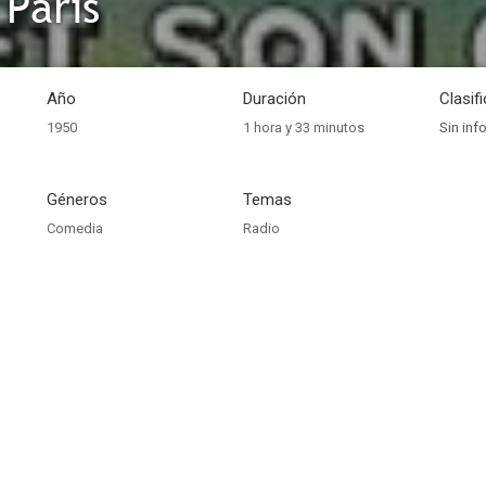
 París
Año
Duración
Clasif
1950
1 hora y 33 minutos
Sin inf
Géneros
Temas
Comedia
Radio