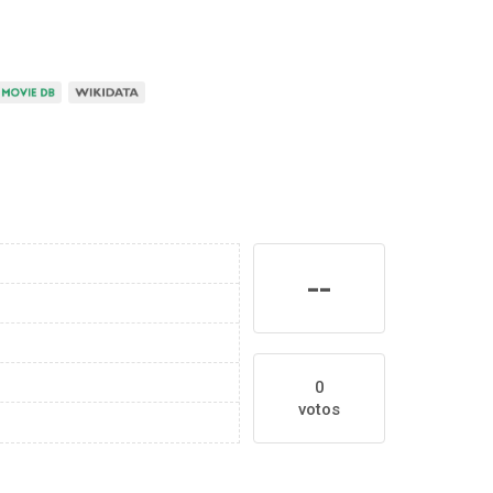
--
0
votos