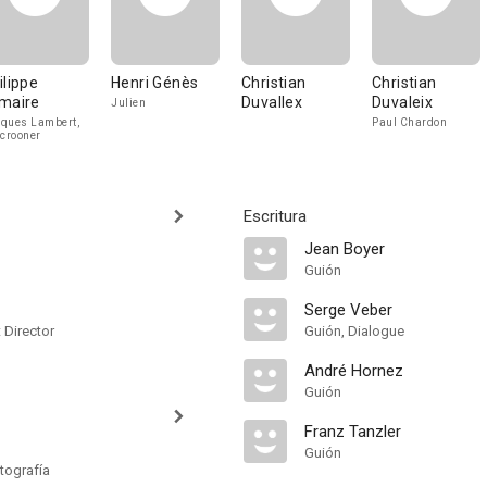
ilippe
Henri Génès
Christian
Christian
maire
Duvallex
Duvaleix
Julien
ques Lambert,
Paul Chardon
 crooner
Escritura
Jean Boyer
Guión
Serge Veber
t Director
Guión, Dialogue
André Hornez
Guión
Franz Tanzler
Guión
tografía