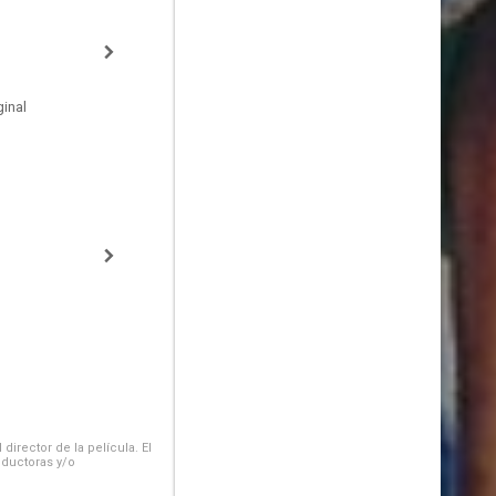
inal
irector de la película. El
oductoras y/o