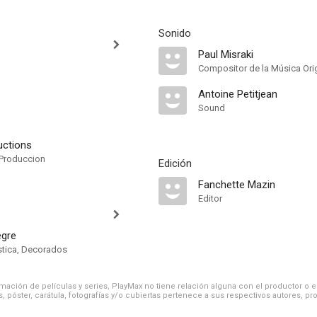
Sonido
Paul Misraki
Compositor de la Música Orig
Antoine Petitjean
Sound
uctions
Produccion
Edición
Fanchette Mazin
Editor
gre
ística, Decorados
ación de películas y series, PlayMax no tiene relación alguna con el productor o el d
, póster, carátula, fotografías y/o cubiertas pertenece a sus respectivos autores, pr