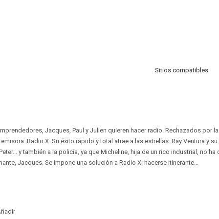
Sitios compatibles
prendedores, Jacques, Paul y Julien quieren hacer radio. Rechazados por las
emisora: Radio X. Su éxito rápido y total atrae a las estrellas: Ray Ventura y su
ter... y también a la policía, ya que Micheline, hija de un rico industrial, no h
mante, Jacques. Se impone una solución a Radio X: hacerse itinerante...
ñadir