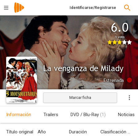
Identificarse/Registrarse
6.0
1 voto
La venganza de Milady
Estrenada
Marcar ficha
Información
Trailers
DVD / Blu-Ray
(1)
Noticias
Título original
Año
Duración
Clasificación por edades