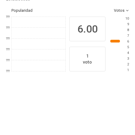
Popularidad
Votos
???
10
9
6.00
???
8
7
???
6
5
???
4
1
3
???
voto
2
1
???