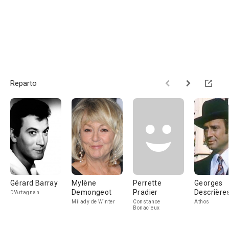
Reparto
Gérard Barray
Mylène
Perrette
Georges
Demongeot
Pradier
Descrière
D'Artagnan
Milady de Winter
Constance
Athos
Bonacieux