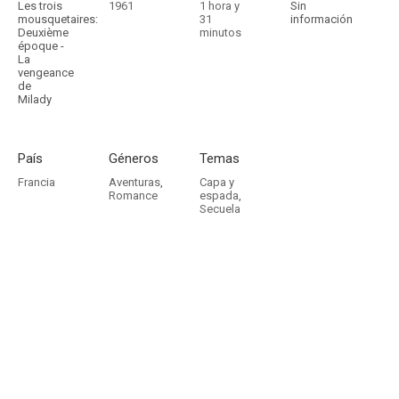
Les trois
1961
1 hora y
Sin
mousquetaires:
31
información
Deuxième
minutos
époque -
La
vengeance
de
Milady
País
Géneros
Temas
Francia
Aventuras
,
Capa y
Romance
espada
,
Secuela