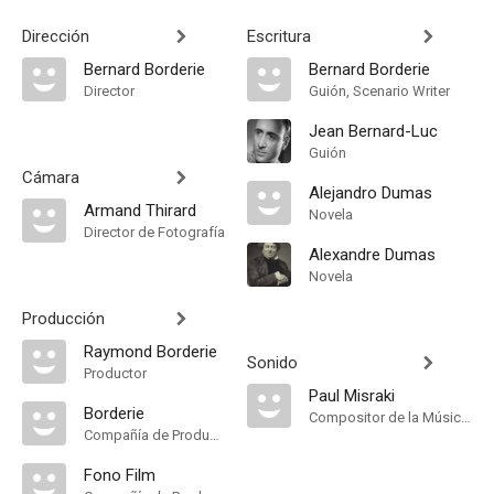
Dirección
Escritura
Bernard Borderie
Bernard Borderie
Director
Guión, Scenario Writer
Jean Bernard-Luc
Guión
Cámara
Alejandro Dumas
Armand Thirard
Novela
Director de Fotografía
Alexandre Dumas
Novela
Producción
Raymond Borderie
Sonido
Productor
Paul Misraki
Borderie
Compositor de la Música Original
Compañía de Produccion
Fono Film