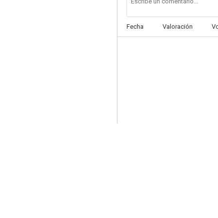
Fecha
Valoración
V
Le judoka, agent secret
--
Jeff Gordon ataca
--