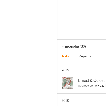
Furia en bahía
5.5
Filmografía (30)
Todo
Reparto
2012
Las 1000 maravillas del universo
--
8.5
Ernest & Célest
Aparece como
Head N
2010