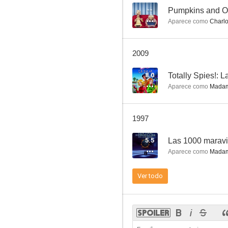
--
Pumpkins and O
Aparece como
Charlot
Pumpkins and Old Lace
2009
--
8.0
Totally Spies!: L
Aparece como
Madame
1997
5.5
Las 1000 maravil
Aparece como
Madame
Un capitán de quince años
Ver todo
--