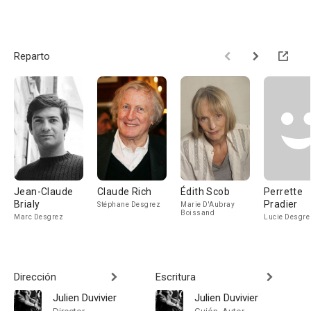
Reparto
Jean-Claude
Claude Rich
Édith Scob
Perrette
Brialy
Pradier
Stéphane Desgrez
Marie D'Aubray
Boissand
Marc Desgrez
Lucie Desgre
Dirección
Escritura
Julien Duvivier
Julien Duvivier