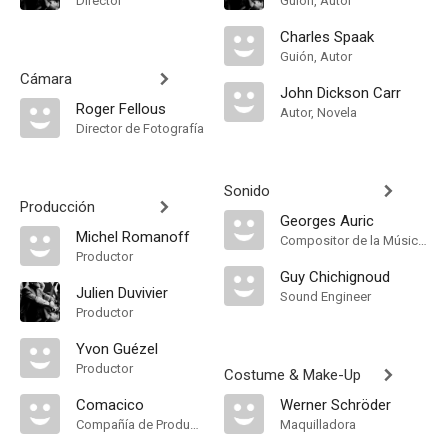
Director
Guión, Autor
Charles Spaak
Guión, Autor
Cámara
John Dickson Carr
Roger Fellous
Autor, Novela
Director de Fotografía
Sonido
Producción
Georges Auric
Michel Romanoff
Compositor de la Música Original
Productor
Guy Chichignoud
Julien Duvivier
Sound Engineer
Productor
Yvon Guézel
Productor
Costume & Make-Up
Comacico
Werner Schröder
Compañía de Produccion
Maquilladora