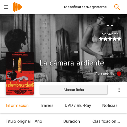
Identificarse/Registrarse
--
Sin valorar
La cámara ardiente
Estrenada
Marcar ficha
Información
Trailers
DVD / Blu-Ray
Noticias
Título original
Año
Duración
Clasificación por edades