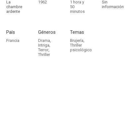
La
1962
1 hora y
Sin
chambre
50
información
ardente
minutos
País
Géneros
Temas
Francia
Drama
,
Brujería
,
Intriga
,
Thriller
Terror
,
psicológico
Thriller