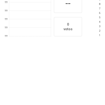
--
???
8
7
???
6
5
???
4
0
3
???
votos
2
1
???