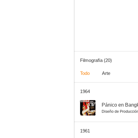
Pánico en Bangkok
--
Filmografía (20)
Todo
Arte
1964
El hombre del FBI
--
5.5
Pánico en Bang
Diseño de Producció
1961