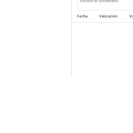
Fecha
Valoración
V
Bajo el cielo de París
--
Le dessous des cartes