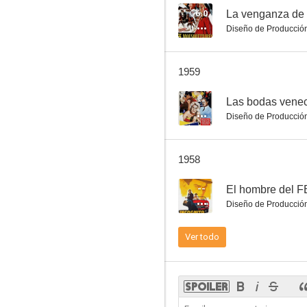
6.0
La venganza de 
Diseño de Producció
La neige était sale
1959
--
--
Las bodas vene
Diseño de Producció
1958
--
El hombre del F
Diseño de Producció
Tres momentos de angustia
Ver todo
--