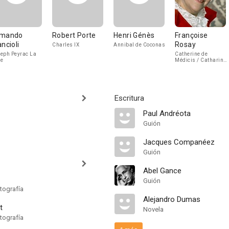
mando
Robert Porte
Henri Génès
Françoise
ancioli
Rosay
Charles IX
Annibal de Coconas
eph Peyrac La
Catherine de
e
Médicis / Catharine
of Medici
Escritura
Paul Andréota
Guión
Jacques Companéez
Guión
Abel Gance
Guión
tografía
Alejandro Dumas
t
Novela
tografía