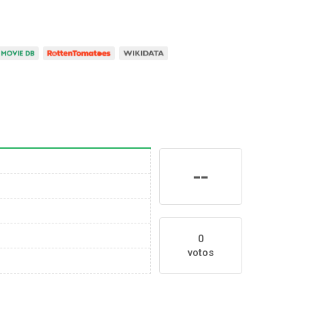
--
0
votos