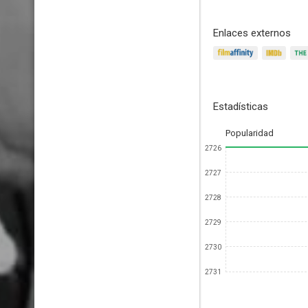
Enlaces externos
Estadísticas
Popularidad
2726
2727
2728
2729
2730
2731