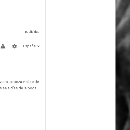
España
arra, cabeza visible de
os seis días de la boda