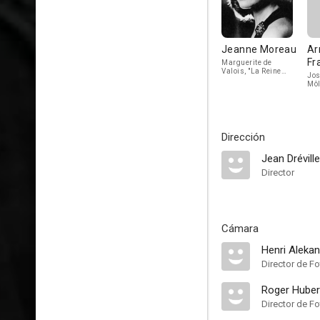
Jeanne Moreau
Ar
Fr
Marguerite de
Valois, "La Reine
Jos
Margot"
Môl
Dirección
Jean Dréville
Director
Cámara
Henri Alekan
Director de Fo
Roger Huber
Director de Fo