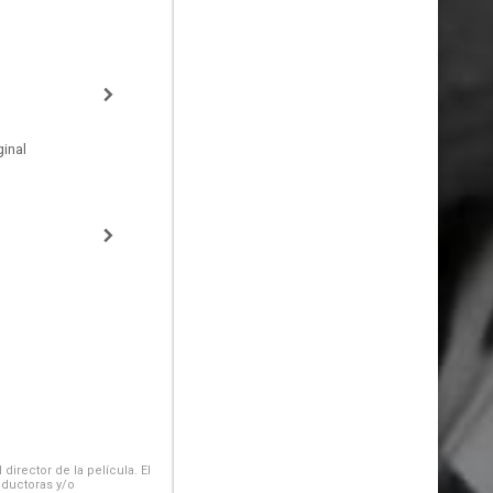
inal
irector de la película. El
oductoras y/o