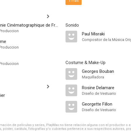
1 más
Lux Compagnie Cinématographique de France
Sonido
Produccion
Paul Misraki
Compositor de la Música Orig
ôme
Produccion
Costume & Make-Up
Produccion
Georges Bouban
Maquilladora
Rosine Delamare
Diseño de Vestuario
ier
Georgette Fillon
Diseño de Vestuario
ación de películas y series, PlayMax no tiene relación alguna con el productor o el d
, póster, carátula, fotografías y/o cubiertas pertenece a sus respectivos autores, pr