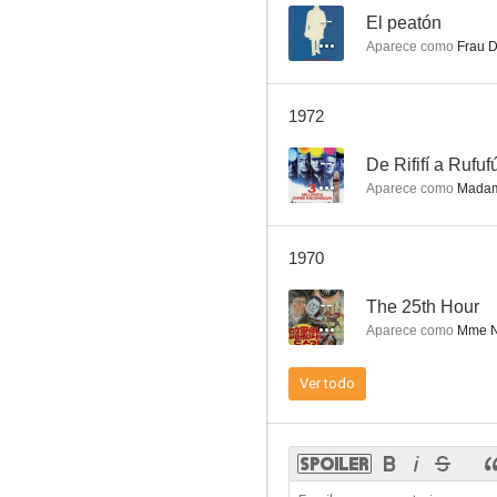
--
El peatón
Aparece como
Frau 
El maravilloso perfume del dinero
1972
--
--
Aparece como
Madam
1970
--
The 25th Hour
Aparece como
Mme Na
...e la donna creò l'uomo
Ver todo
--