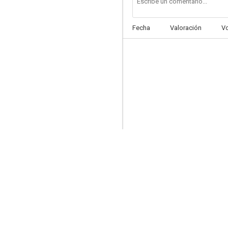
Fecha
Valoración
V
La muerte llega de noche
--
El rififi y las mujeres
--