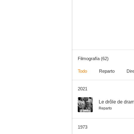
Le drôle de drame de Marcel Carné
--
Filmografía (62)
Todo
Reparto
Dir
2021
Pas folle la guêpe
--
--
Le drôle de dra
Reparto
1973