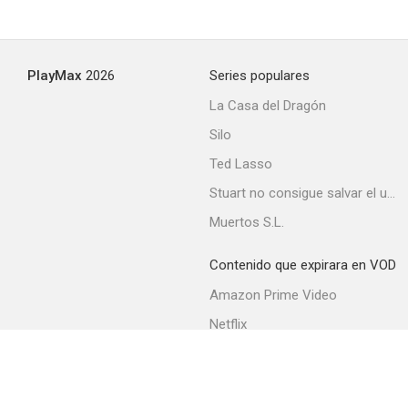
La faute d'orthographe
PlayMax
2026
Series populares
La Casa del Dragón
Silo
Ted Lasso
Stuart no consigue salvar el universo
Muertos S.L.
Contenido que expirara en VOD
Amazon Prime Video
Netflix
Filmin
Movistar+