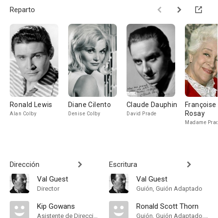
Reparto
Ronald Lewis
Diane Cilento
Claude Dauphin
Françoise
Rosay
Alan Colby
Denise Colby
David Prade
Madame Pra
Dirección
Escritura
Val Guest
Val Guest
Director
Guión, Guión Adaptado
Kip Gowans
Ronald Scott Thorn
Asistente de Dirección
Guión, Guión Adaptado, Novela