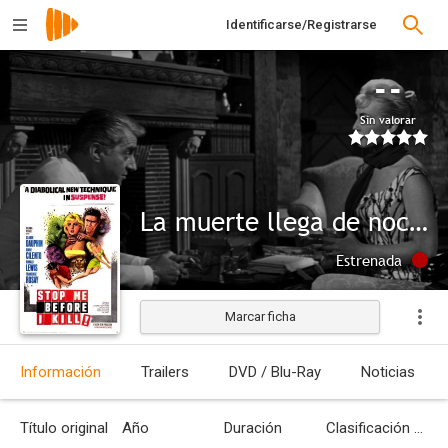
Identificarse/Registrarse
--
Sin valorar
La muerte llega de noche
Estrenada
Marcar ficha
Información
Trailers
DVD / Blu-Ray
Noticias
Título original
Año
Duración
Clasificación por edades