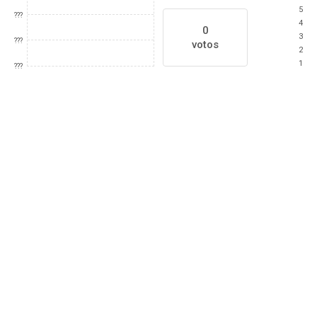
5
???
4
0
3
???
votos
2
1
???