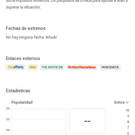
sufre impulsos violentos. Un psiquiatra se ofrece para ayudar a Alan a
superar la situación.
Fechas de estrenos
No hay ninguna fecha.
Añadir
Enlaces externos
Estadísticas
Popularidad
Votos
???
10
9
--
???
8
7
???
6