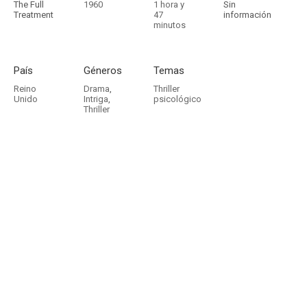
The Full
1960
1 hora y
Sin
Treatment
47
información
minutos
País
Géneros
Temas
Reino
Drama
,
Thriller
Unido
Intriga
,
psicológico
Thriller