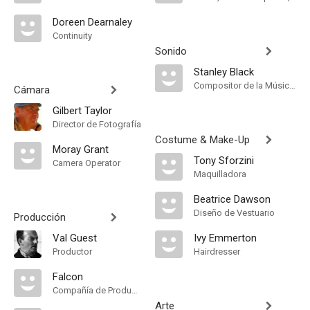
Doreen Dearnaley
Continuity
Sonido
Stanley Black
Compositor de la Música Original, Conductor
Cámara
Gilbert Taylor
Director de Fotografía
Costume & Make-Up
Moray Grant
Tony Sforzini
Camera Operator
Maquilladora
Beatrice Dawson
Diseño de Vestuario
Producción
Val Guest
Ivy Emmerton
Productor
Hairdresser
Falcon
Compañía de Produccion
Arte