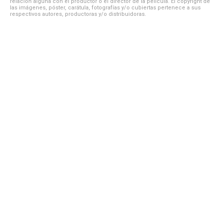
relación alguna con el productor o el director de la película. El copyright de
las imágenes, póster, carátula, fotografías y/o cubiertas pertenece a sus
respectivos autores, productoras y/o distribuidoras.