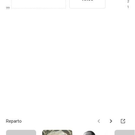
2
1
???
Reparto