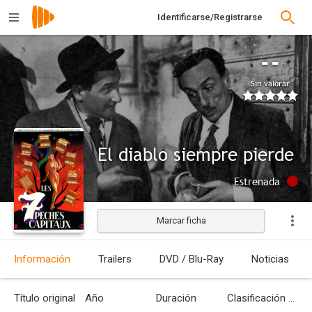
Identificarse/Registrarse
--
Sin valorar
El diablo siempre pierde
Estrenada
Marcar ficha
Información
Trailers
DVD / Blu-Ray
Noticias
Título original
Año
Duración
Clasificación por edades