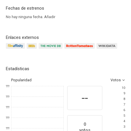
Fechas de estrenos
No hay ninguna fecha.
Añadir
Enlaces externos
Estadísticas
Popularidad
Votos
???
10
9
--
???
8
7
???
6
5
???
4
0
3
???
votos