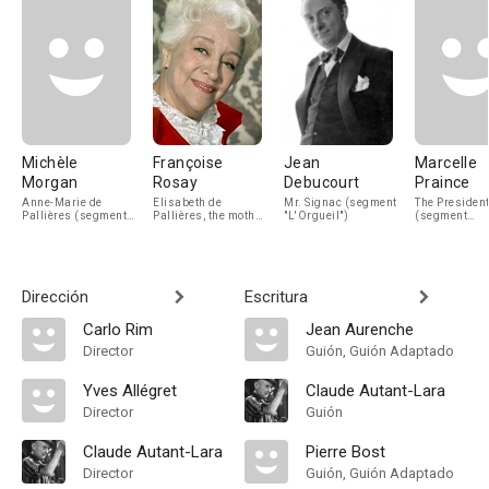
Michèle
Françoise
Jean
Marcelle
Morgan
Rosay
Debucourt
Praince
Anne-Marie de
Elisabeth de
Mr. Signac (segment
The Presiden
Pallières (segment
Pallières, the mother
"L'Orgueil")
(segment
"L'Orgueil")
(segment
"L'Orgueil")
"L'Orgueil")
Dirección
Escritura
Carlo Rim
Jean Aurenche
Director
Guión, Guión Adaptado
Yves Allégret
Claude Autant-Lara
Director
Guión
Claude Autant-Lara
Pierre Bost
Director
Guión, Guión Adaptado