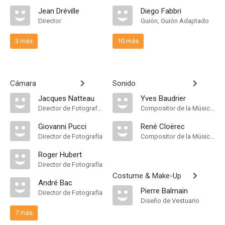
Jean Dréville
Diego Fabbri
Director
Guión, Guión Adaptado
3 más
10 más
Cámara
Sonido
Jacques Natteau
Yves Baudrier
Director de Fotografía, Camera Operator
Compositor de la Música Original
Giovanni Pucci
René Cloërec
Director de Fotografía
Compositor de la Música Original
Roger Hubert
Director de Fotografía
Costume & Make-Up
André Bac
Pierre Balmain
Director de Fotografía
Diseño de Vestuario
7 más