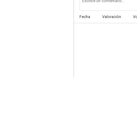
Fecha
Valoración
V
El paso suspendido de la cigüeña
7.8
Orson Welles, el genio creador
7.3