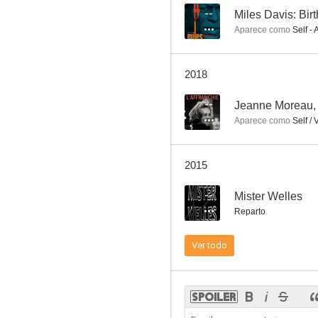
--
Miles Davis: Birt
Aparece como
Self - 
Las cien y una noches
2018
8.0
--
Jeanne Moreau, l
Aparece como
Self / 
2015
--
Mister Welles
Reparto
Gebo y la sombra
Ver todo
8.0