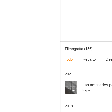
Más allá de las nubes
9.0
Filmografía (156)
Todo
Reparto
Dir
2021
Una dama en París
8.5
--
Las amistades p
Reparto
2019