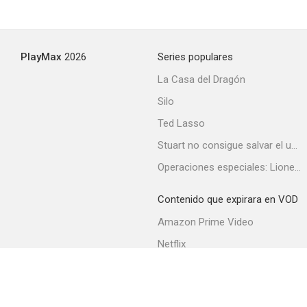
Plus tard, tu comprendras (Un día lo comprenderás)
PlayMax
2026
Series populares
--
La Casa del Dragón
Silo
Ted Lasso
Stuart no consigue salvar el universo
Operaciones especiales: Lioness
Contenido que expirara en VOD
Bouquet final
Amazon Prime Video
--
Netflix
Filmin
Movistar+