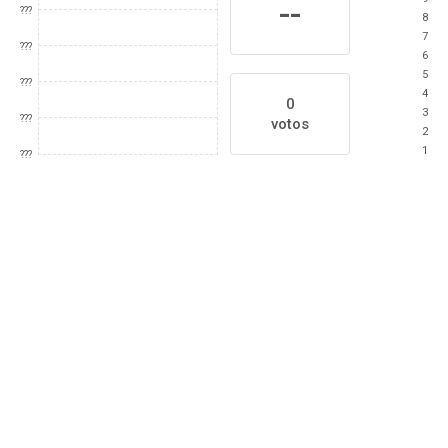
--
???
8
7
???
6
5
???
4
0
3
???
votos
2
1
???