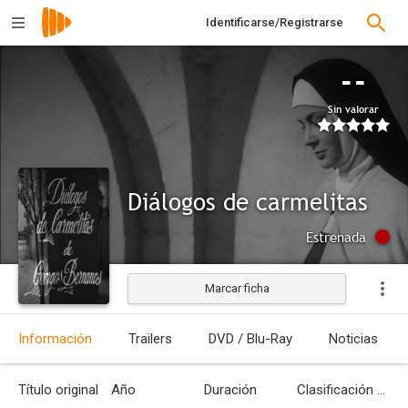
Identificarse/Registrarse
--
Sin valorar
Diálogos de carmelitas
Estrenada
Marcar ficha
Información
Trailers
DVD / Blu-Ray
Noticias
Título original
Año
Duración
Clasificación por edades