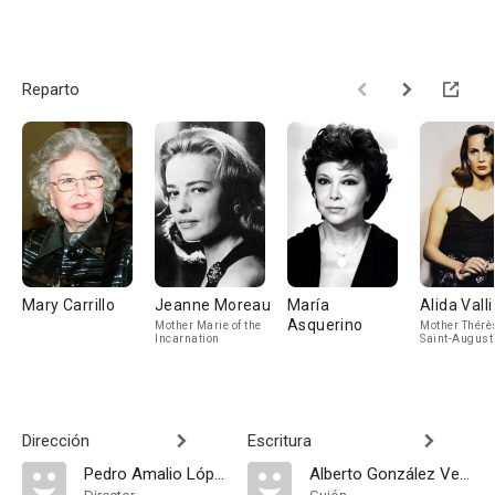
Reparto
Mary Carrillo
Jeanne Moreau
María
Alida Valli
Asquerino
Mother Marie of the
Mother Thérès
Incarnation
Saint-August
Dirección
Escritura
Pedro Amalio López
Alberto González Vergel