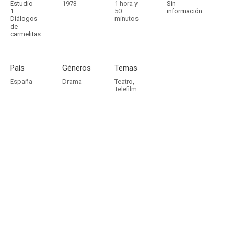
Estudio
1973
1 hora y
Sin
1:
50
información
Diálogos
minutos
de
carmelitas
País
Géneros
Temas
España
Drama
Teatro
,
Telefilm