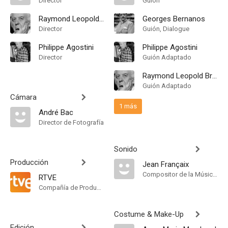
Director
Guión
Raymond Leopold Bruckberger
Georges Bernanos
Director
Guión, Dialogue
Philippe Agostini
Philippe Agostini
Director
Guión Adaptado
Raymond Leopold Bruckberger
Guión Adaptado
Cámara
1 más
André Bac
Director de Fotografía
Sonido
Producción
Jean Françaix
Compositor de la Música Original
RTVE
Compañía de Produccion
Costume & Make-Up
Edición