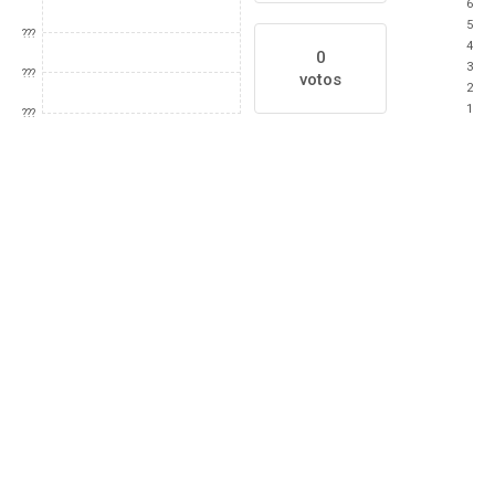
6
5
???
4
0
3
???
votos
2
1
???