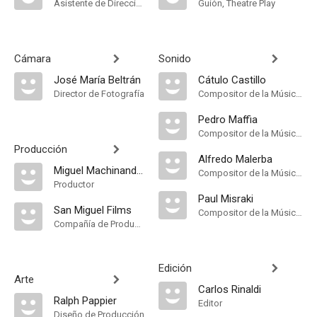
Asistente de Dirección
Guión, Theatre Play
Cámara
Sonido
José María Beltrán
Cátulo Castillo
Director de Fotografía
Compositor de la Música Original
Pedro Maffia
Compositor de la Música Original
Producción
Alfredo Malerba
Miguel Machinandiarena
Compositor de la Música Original
Productor
Paul Misraki
San Miguel Films
Compositor de la Música Original
Compañía de Produccion
Edición
Arte
Carlos Rinaldi
Ralph Pappier
Editor
Diseño de Producción