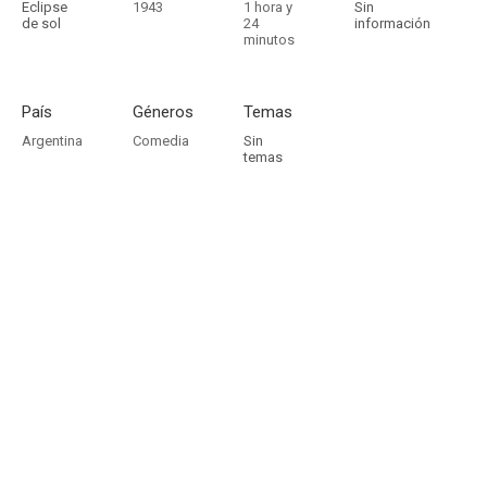
Eclipse
1943
1 hora y
Sin
de sol
24
información
minutos
País
Géneros
Temas
Argentina
Comedia
Sin
temas