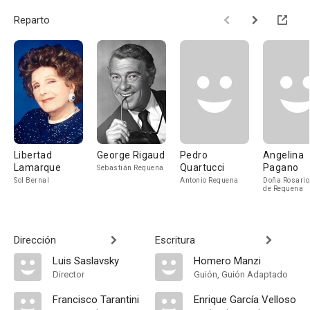
Reparto
Libertad
George Rigaud
Pedro
Angelina
Lamarque
Quartucci
Pagano
Sebastián Requena
Sol Bernal
Antonio Requena
Doña Rosari
de Requena
Dirección
Escritura
Luis Saslavsky
Homero Manzi
Director
Guión, Guión Adaptado
Francisco Tarantini
Enrique García Velloso