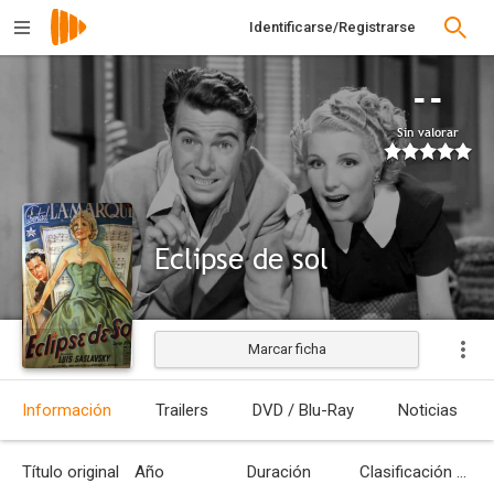
Identificarse/Registrarse
--
Sin valorar
Eclipse de sol
Marcar ficha
Estrenada
Información
Trailers
DVD / Blu-Ray
Noticias
Título original
Año
Duración
Clasificación por edades