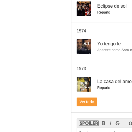
--
Eclipse de sol
Reparto
Deliciosamente amoral
1974
--
6.1
Yo tengo fe
Aparece como
Samue
1973
--
La casa del amo
Reparto
Piantadino
Ver todo
--