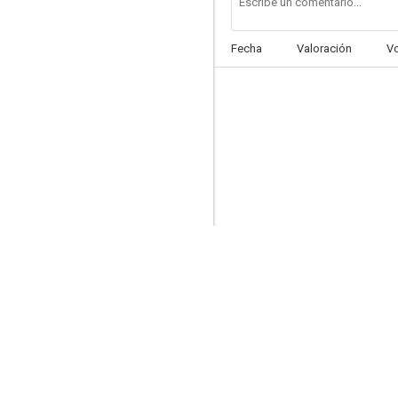
Fecha
Valoración
V
Eclipse de sol
--
Chingolo
--