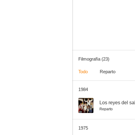
Eclipse de sol
--
Filmografía (23)
Todo
Reparto
1984
Joven, viuda y estanciera
--
--
Los reyes del s
Reparto
1975