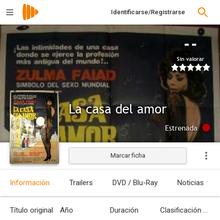
Identificarse/Registrarse
--
Sin valorar
La casa del amor
Estrenada
Marcar ficha
Información
Trailers
DVD / Blu-Ray
Noticias
Título original
Año
Duración
Clasificación por edades