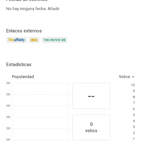
No hay ninguna fecha.
Añadir
Enlaces externos
Estadísticas
Popularidad
Votos
???
10
9
--
???
8
7
???
6
5
???
4
0
3
???
votos
2
1
???