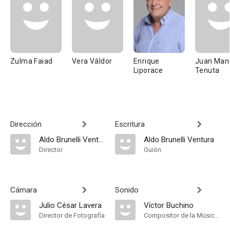
Zulma Faiad
Vera Váldor
Enrique
Juan Man
Liporace
Tenuta
Dirección
Escritura
Aldo Brunelli Ventura
Aldo Brunelli Ventura
Director
Guión
Cámara
Sonido
Julio César Lavera
Víctor Buchino
Director de Fotografía
Compositor de la Música Original, Música