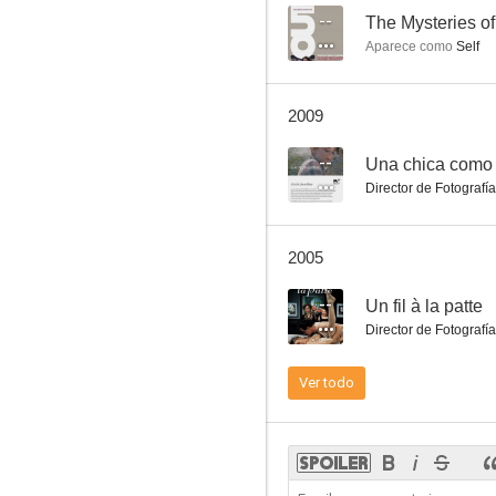
--
Aparece como
Self
El otro señor Klein
2009
5.9
--
Una chica como
Director de Fotografía
2005
--
Un fil à la patte
Director de Fotografía
El relojero de Saint-Paul
Ver todo
--