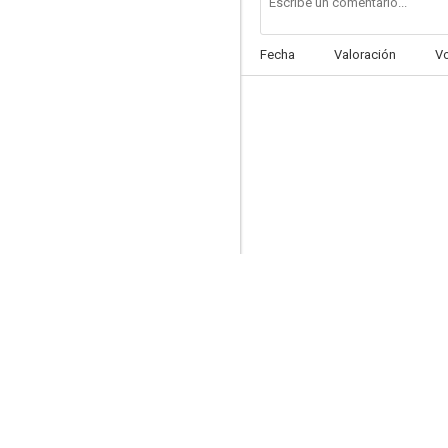
Fecha
Valoración
V
The Mysteries of Paris: Jacques Rivette's Out 1 Revisited
--
Un fil à la patte
--