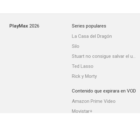
La puerta cerrada
PlayMax
2026
Series populares
--
La Casa del Dragón
Silo
Stuart no consigue salvar el universo
Ted Lasso
Rick y Morty
Contenido que expirara en VOD
La question ordinaire
Amazon Prime Video
--
Movistar+
Netflix
Filmin