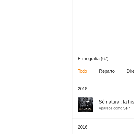
La noche americana
6.3
Filmografía (67)
Todo
Reparto
Dir
2018
Amor de mujer
6.0
--
Sé natural: la h
Aparece como
Self
2016