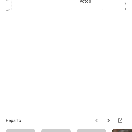
votos
2
1
???
Reparto