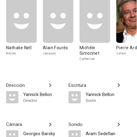
Nathalie Nell
Alain Fourès
Michèle
Pierre Ardi
Simonnet
Nicole
Jacques
Julien
Catherine
Dirección
Escritura
Yannick Bellon
Yannick Bellon
Director
Guión
Cámara
Sonido
Georges Barsky
Aram Sedefian