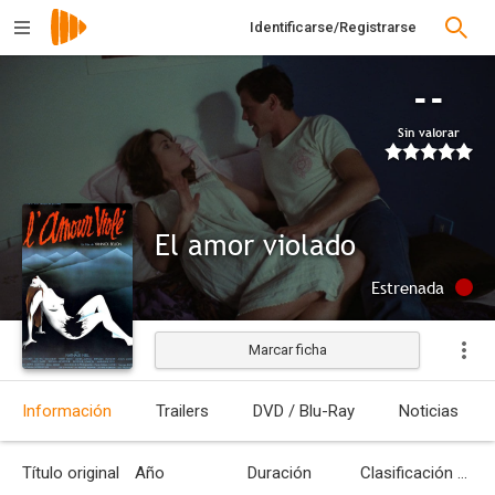
Identificarse/Registrarse
--
Sin valorar
El amor violado
Estrenada
Marcar ficha
Información
Trailers
DVD / Blu-Ray
Noticias
Título original
Año
Duración
Clasificación por edades