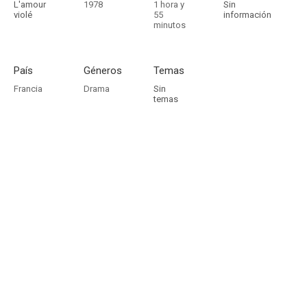
L'amour
1978
1 hora y
Sin
violé
55
información
minutos
País
Géneros
Temas
Francia
Drama
Sin
temas