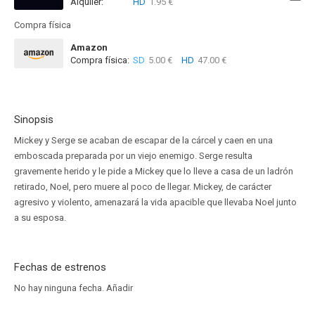
Alquiler:
HD
1.95 €
Disponible hasta el Mar, 29 Sep 2026 (Queda 1 mes)
Compra física
Amazon
Compra física:
SD
5.00 €
HD
47.00 €
Sinopsis
Mickey y Serge se acaban de escapar de la cárcel y caen en una
emboscada preparada por un viejo enemigo. Serge resulta
gravemente herido y le pide a Mickey que lo lleve a casa de un ladrón
retirado, Noel, pero muere al poco de llegar. Mickey, de carácter
agresivo y violento, amenazará la vida apacible que llevaba Noel junto
a su esposa.
Fechas de estrenos
No hay ninguna fecha.
Añadir