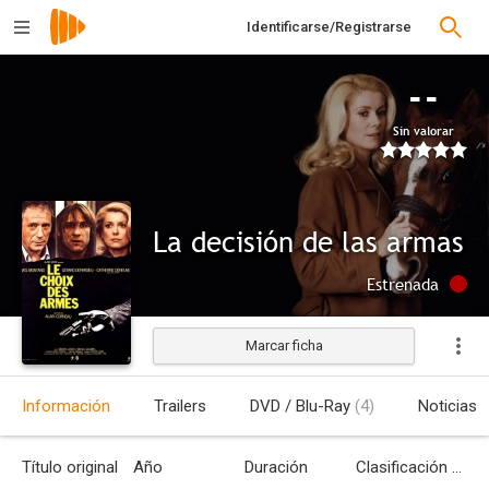
Identificarse/Registrarse
--
Sin valorar
La decisión de las armas
Estrenada
Marcar ficha
Información
Trailers
DVD / Blu-Ray
(4)
Noticias
Título original
Año
Duración
Clasificación por edades