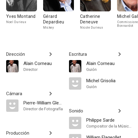
Yves Montand
Gérard
Catherine
Michel Ga
Depardieu
Deneuve
Noel Durieux
Commissione
Bonnardot
Mickey
Nicole Durieux
Dirección
Escritura
Alain Corneau
Alain Corneau
Director
Guión
Michel Grisolia
Guión
Cámara
Pierre-William Glenn
Director de Fotografía
Sonido
Philippe Sarde
Compositor de la Música Original
Producción
William Flageollet