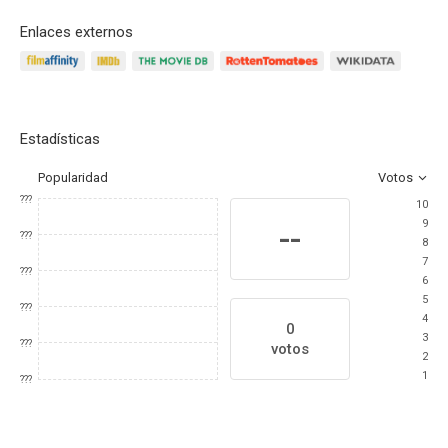
Enlaces externos
Estadísticas
Popularidad
Votos
???
10
9
--
???
8
7
???
6
5
???
4
0
3
???
votos
2
1
???