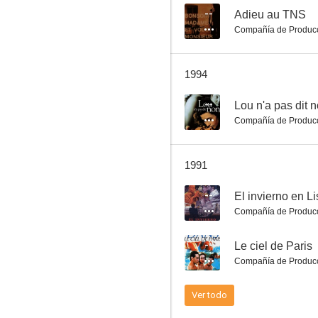
--
Adieu au TNS
Compañía de Produc
El invierno en Lisboa
1994
--
--
Compañía de Produc
1991
--
El invierno en L
Compañía de Produc
La tribu
--
Le ciel de Paris
--
Compañía de Produc
Ver todo