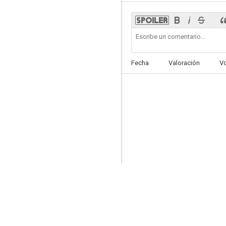
El pequeño criminal
Fecha
Valoración
V
--
Nocturne indien
--