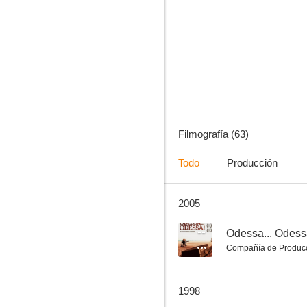
Nombre: Carmen
--
Filmografía (63)
Todo
Producción
2005
Adieu au TNS
--
--
Odessa... Odess
Compañía de Produc
1998