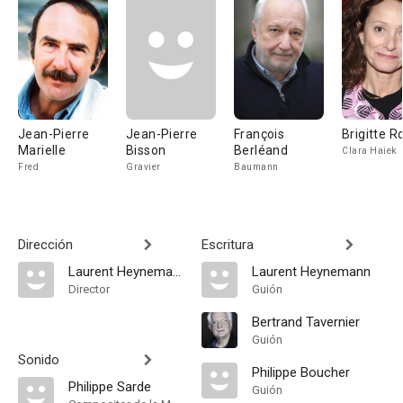
Jean-Pierre
Jean-Pierre
François
Brigitte 
Marielle
Bisson
Berléand
Clara Haiek
Fred
Gravier
Baumann
Dirección
Escritura
Laurent Heynemann
Laurent Heynemann
Director
Guión
Bertrand Tavernier
Guión
Sonido
Philippe Boucher
Philippe Sarde
Guión