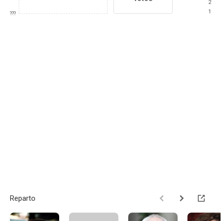
2
1
???
Reparto