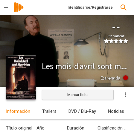
Identificarse/Registrarse
--
Sin valorar
Les mois d'avril sont meurtriers
Estrenada
Marcar ficha
Información
Trailers
DVD / Blu-Ray
Noticias
Título original
Año
Duración
Clasificación por edades