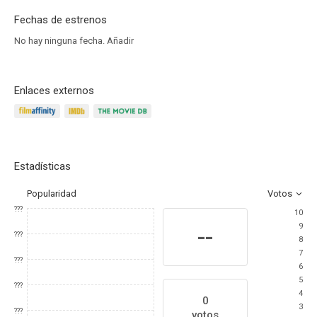
Fechas de estrenos
No hay ninguna fecha.
Añadir
Enlaces externos
Estadísticas
Popularidad
Votos
???
10
9
--
???
8
7
???
6
5
???
4
0
3
???
votos