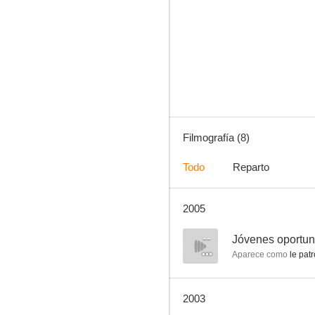
Un nuage entre les dents
Filmografía (8)
Todo
Reparto
2005
--
Jóvenes oportu
Aparece como
le patr
2003