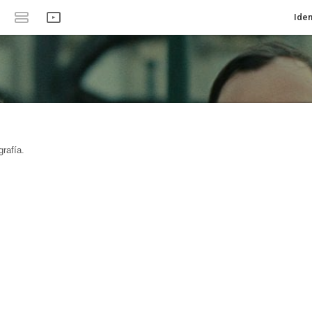
Iden
rafía.