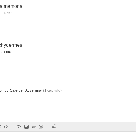
 la memoria
n master
achydermes
ndarme
on du Café de l'Auvergnat
(
1
capítulo
)