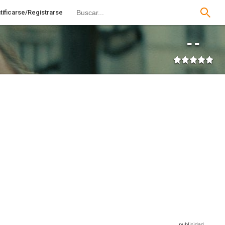
tificarse/Registrarse
--