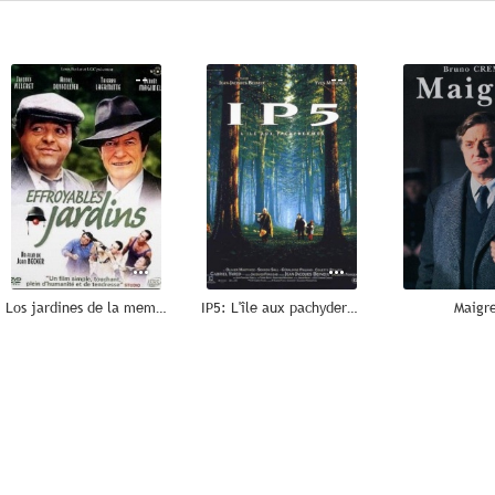
--
--
Los jardines de la memoria
IP5: L'île aux pachydermes
Maigr
--