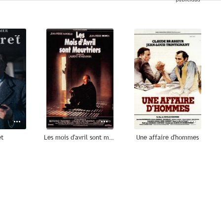
--
--
--
et
Les mois d'avril sont meurtriers
Une affaire d'hommes