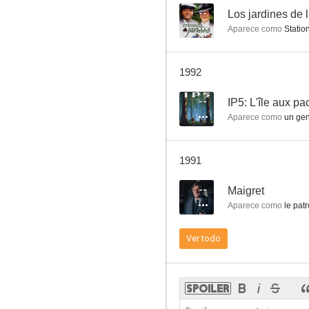
--
Los jardines de
Aparece como
Statio
1992
--
IP5: L'île aux p
Aparece como
un ge
1991
--
Maigret
Aparece como
le patr
Ver todo