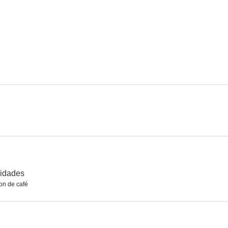
La vuelta del gran rubio (con un zapato rojo)
nidades
on de café