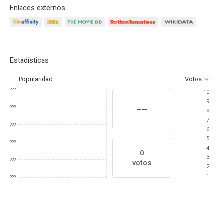
Enlaces externos
Estadísticas
Popularidad
Votos
???
10
9
--
???
8
7
???
6
5
???
4
0
3
???
votos
2
1
???