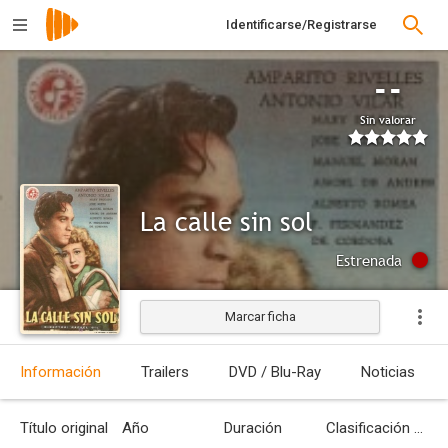
Identificarse/Registrarse
--
Sin valorar
La calle sin sol
Estrenada
Marcar ficha
Información
Trailers
DVD / Blu-Ray
Noticias
Título original
Año
Duración
Clasificación por edades