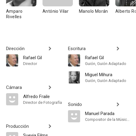
Amparo
António Vilar
Manolo Morán
Alberto 
Rivelles
Dirección
Escritura
Rafael Gil
Rafael Gil
Director
Guión, Guión Adaptado
Miguel Mihura
Guión, Guión Adaptado
Cámara
Alfredo Fraile
Director de Fotografía
Sonido
Manuel Parada
Compositor de la Música Original
Producción
Suevia Films