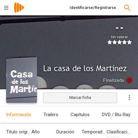
Identificarse/Registrarse
--
Sin valorar
La casa de los Martínez
Finalizada
Marcar ficha
Información
Trailers
Capítulos
DVD / Blu-Ray
Título original
Año
Duración
Temporadas
Clasificación por edades