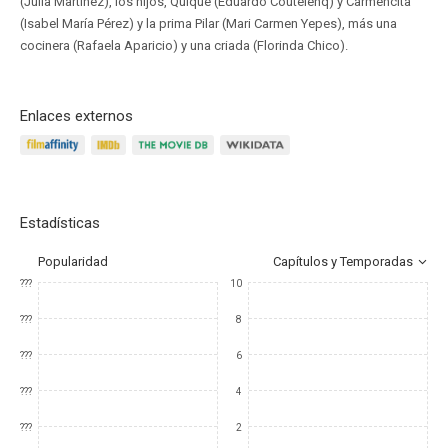
(Julia Martínez), los hijos, Quique (Eduardo Coutelenq) y Carmencita
(Isabel María Pérez) y la prima Pilar (Mari Carmen Yepes), más una
cocinera (Rafaela Aparicio) y una criada (Florinda Chico).
Enlaces externos
Estadísticas
Popularidad
Capítulos y Temporadas
???
10
???
8
???
6
???
4
???
2