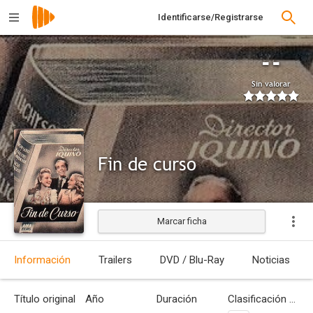
Identificarse/Registrarse
--
Sin valorar
Fin de curso
Marcar ficha
Estrenada
Información
Trailers
DVD / Blu-Ray
Noticias
Título original
Año
Duración
Clasificación por edades