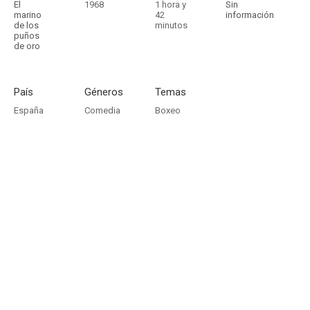
El
1968
1 hora y
Sin
marino
42
información
de los
minutos
puños
de oro
País
Géneros
Temas
España
Comedia
Boxeo