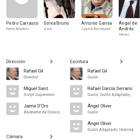
Pedro Carrasco
Sonia Bruno
Antonio Garisa
Ángel de
Andrés
Pedro Montero
Gina
Juanito Berroquell
Héctor
Dirección
Escritura
Rafael Gil
Rafael Gil
Director
Guión
Miguel Sanz
Rafael García Serrano
Script Supervisor
Guión, Guión Adaptado, Historia
Jaime D'Ors
Ángel Oliver
Asistente de Dirección
Guión
Ángel Oliver
Guión Adaptado, Historia
Cámara