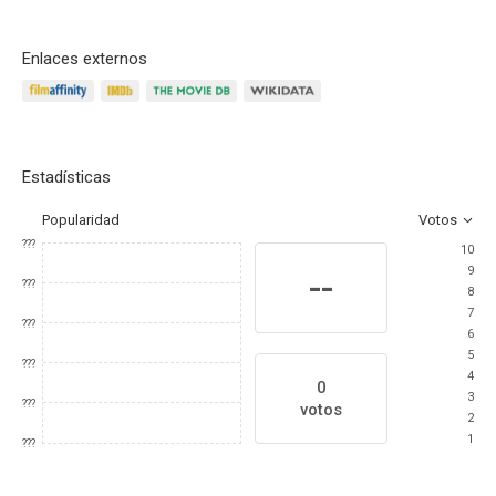
Enlaces externos
Estadísticas
Popularidad
Votos
???
10
9
--
???
8
7
???
6
5
???
4
0
3
???
votos
2
1
???