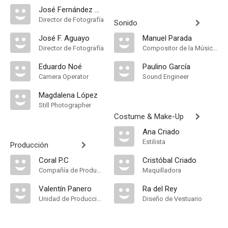
José Fernández Aguayo
Director de Fotografía
Sonido
José F. Aguayo
Manuel Parada
Director de Fotografía
Compositor de la Música Original
Eduardo Noé
Paulino García
Camera Operator
Sound Engineer
Magdalena López
Still Photographer
Costume & Make-Up
Ana Criado
Estilista
Producción
Coral P.C
Cristóbal Criado
Compañía de Produccion
Maquilladora
Valentín Panero
Ra del Rey
Unidad de Producción
Diseño de Vestuario