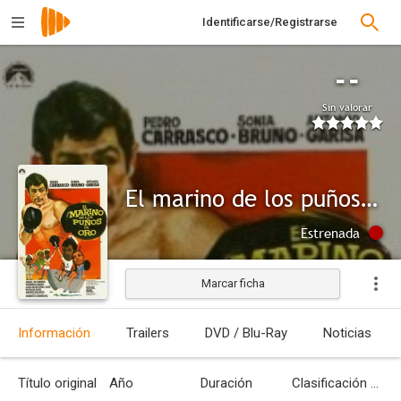
Identificarse/Registrarse
--
Sin valorar
El marino de los puños de oro
Estrenada
Marcar ficha
Información
Trailers
DVD / Blu-Ray
Noticias
Título original
Año
Duración
Clasificación por edades