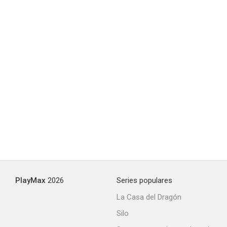
Si las mujeres mandaran (o mandasen)
--
PlayMax
2026
Series populares
La Casa del Dragón
Silo
La zorrita en bikini