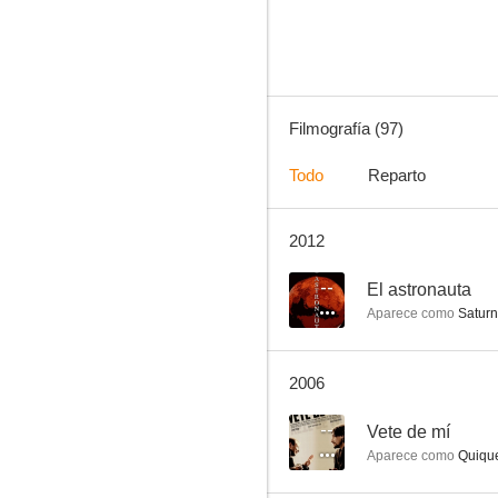
10
Filmografía (97)
Todo
Reparto
2012
Los gamberros
8.8
--
El astronauta
Aparece como
Saturni
2006
--
Vete de mí
Aparece como
Quiqu