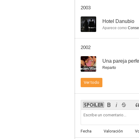
El verdugo
2003
7.8
--
Hotel Danubio
Aparece como
Conse
2002
--
Una pareja perfe
Reparto
La ciudad no es para mí
Ver todo
7.4
Fecha
Valoración
V