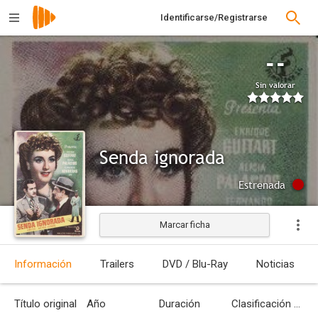
Identificarse/Registrarse
--
Sin valorar
Senda ignorada
Estrenada
Marcar ficha
Información
Trailers
DVD / Blu-Ray
Noticias
Título original
Año
Duración
Clasificación por edades