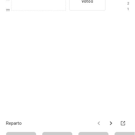
votos
2
1
???
Reparto