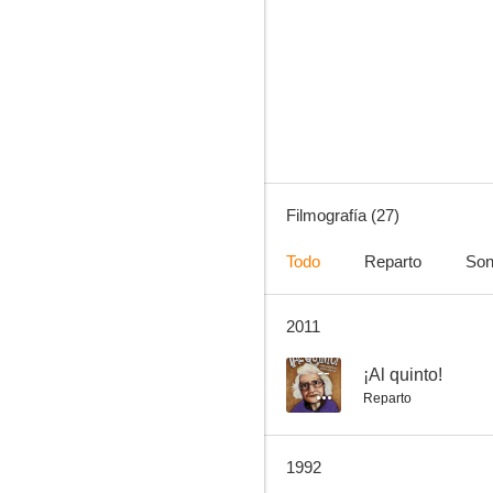
Gritos en la noche
--
Filmografía (27)
Todo
Reparto
Son
2011
¡Al quinto!
--
--
¡Al quinto!
Reparto
1992