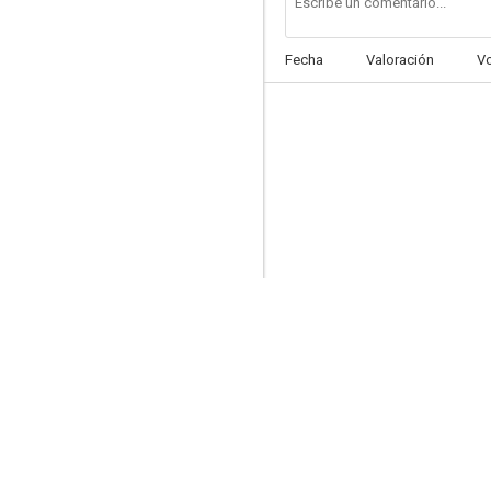
Fecha
Valoración
V
Cartas boca arriba
--
Objetivo: las estrellas
--