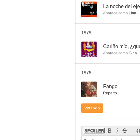
--
La noche del eje
Aparece como
Lina
Fango
1979
--
--
Cariño mío, ¿qu
Aparece como
Gina
1976
--
Fango
Reparto
No desearás al vecino del quinto
Ver todo
--