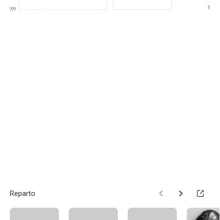
1
???
Reparto