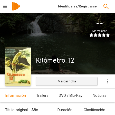
Identificarse/Registrarse
--
Sin valorar
Kilómetro 12
Marcar ficha
Estrenada
Información
Trailers
DVD / Blu-Ray
Noticias
Título original
Año
Duración
Clasificación por edades