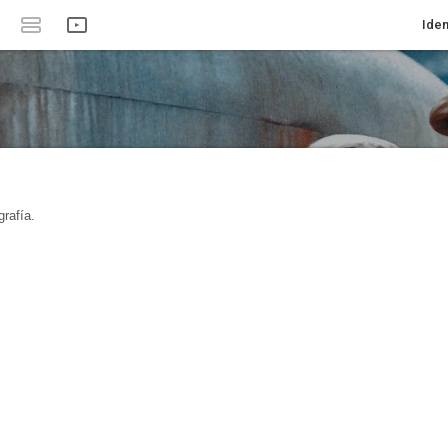
Iden
rafía.