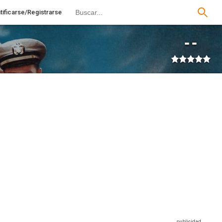
tificarse/Registrarse
--