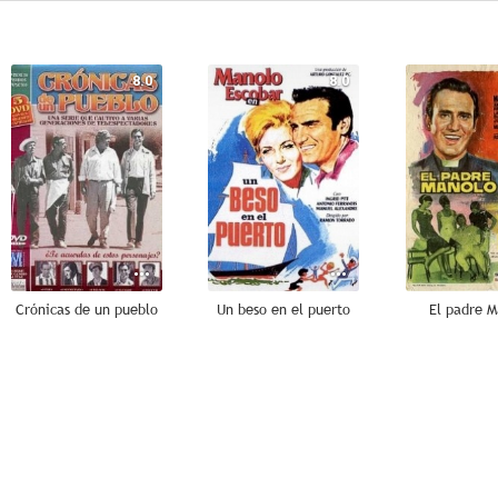
8.0
8.0
Crónicas de un pueblo
Un beso en el puerto
El padre 
--
--