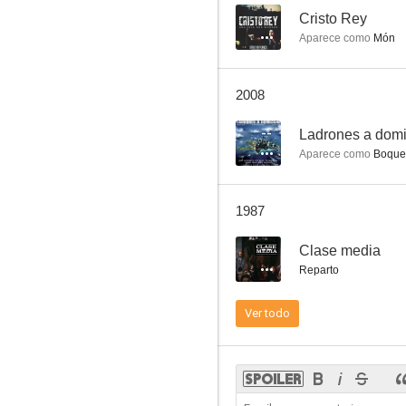
--
Cristo Rey
Aparece como
Món
Entremeses de Cervantes
2008
--
Ladrones a domi
Aparece como
Boque
1987
--
Clase media
Reparto
Ver todo