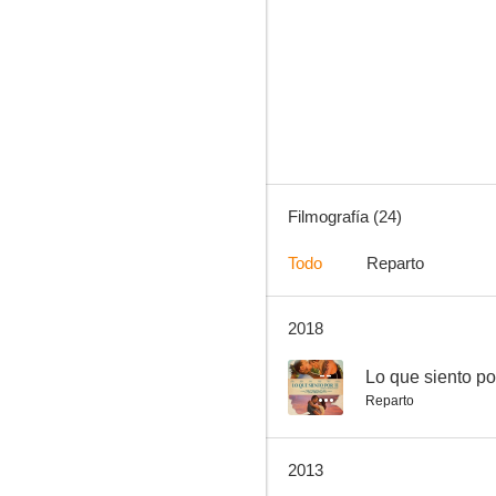
Ladrones a domicilio
--
Filmografía (24)
Todo
Reparto
2018
El motín del Caine
--
--
Lo que siento por
Reparto
2013