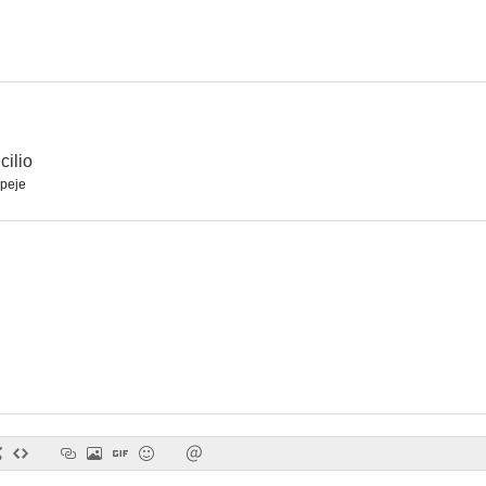
La familia Colón
Las troyanas
cilio
peje