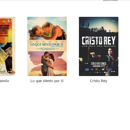
5.5
--
--
Manolo
Lo que siento por ti
Cristo Rey
--
--
--