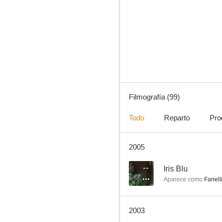
El general de la Rovere
6.0
Filmografía (99)
Todo
Reparto
Pro
2005
El sol bajo la tierra
5.5
--
Iris Blu
Aparece como
Fanell
2003