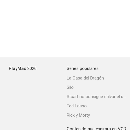
Historias peligrosas
--
PlayMax
2026
Series populares
La Casa del Dragón
Silo
Le llamaban King
Stuart no consigue salvar el universo
--
Ted Lasso
Rick y Morty
Contenido que expirara en VOD