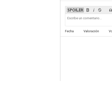
El diablo tiene siete caras
Fecha
Valoración
V
2.0
Zombi 3
1.0