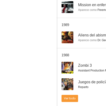
--
Mission en enfer
Aparece como
Freem
Apache Kid
1989
5.0
--
Aliens del abis
Aparece como
Dr. Ge
1988
2.0
Zombi 3
Assistant Production
Siete muertos en el ojo del gato
--
Juegos de policí
4.0
Reparto
Ver todo