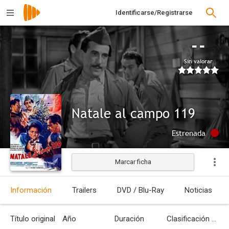
Identificarse/Registrarse
--
Sin valorar
Natale al campo 119
Estrenada
Marcar ficha
Información
Trailers
DVD / Blu-Ray
Noticias
Título original
Año
Duración
Clasificación por edades