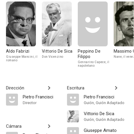
Aldo Fabrizi
Vittorio De Sica
Peppino De
Massimo G
Filippo
Giuseppe Mancini, il
Don Vicenzino
Nane, il vene
romano
Gennarino Capece, il
napoletano
Dirección
Escritura
Pietro Francisci
Pietro Francisci
Director
Guión, Guión Adaptado
Vittorio De Sica
Guión, Guión Adaptado
Cámara
Giuseppe Amato