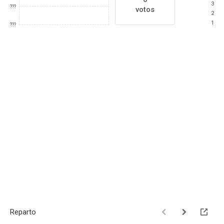
3
???
votos
2
1
???
Reparto