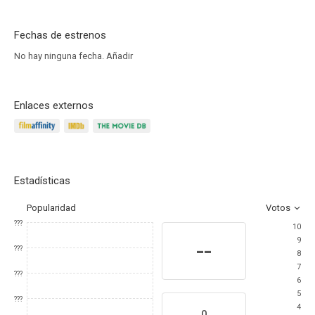
Fechas de estrenos
No hay ninguna fecha.
Añadir
Enlaces externos
Estadísticas
Popularidad
Votos
???
10
9
--
???
8
7
???
6
5
???
4
0