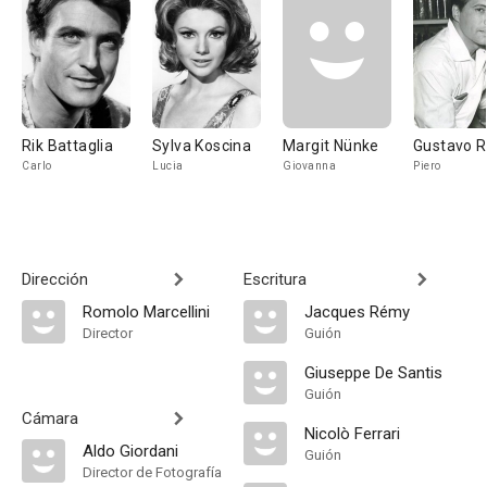
Rik Battaglia
Sylva Koscina
Margit Nünke
Gustavo R
Carlo
Lucia
Giovanna
Piero
Dirección
Escritura
Romolo Marcellini
Jacques Rémy
Director
Guión
Giuseppe De Santis
Guión
Cámara
Nicolò Ferrari
Aldo Giordani
Guión
Director de Fotografía