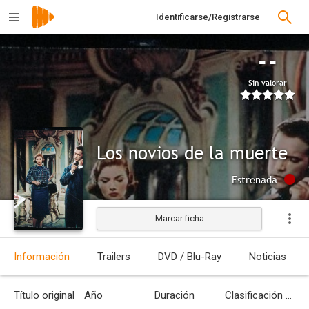
Identificarse/Registrarse
--
Sin valorar
Los novios de la muerte
Estrenada
Marcar ficha
Información
Trailers
DVD / Blu-Ray
Noticias
Título original
Año
Duración
Clasificación por edades