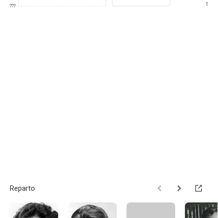
1
???
Reparto