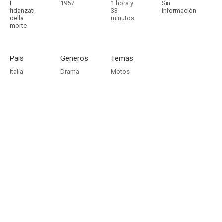
I
1957
1 hora y
Sin
fidanzati
33
información
della
minutos
morte
País
Géneros
Temas
Italia
Drama
Motos