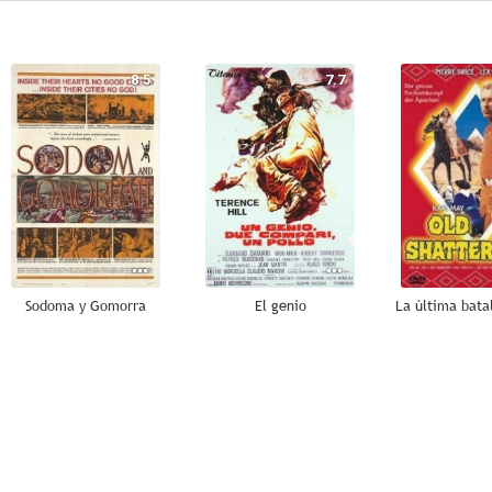
8.5
7.7
Sodoma y Gomorra
El genio
6.1
6.0