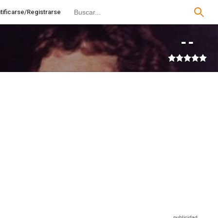
tificarse/Registrarse
--