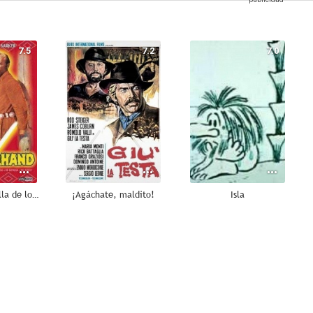
7.5
7.2
7.0
La última batalla de los apaches
¡Agáchate, maldito!
Isla
6.0
6.0
6.0