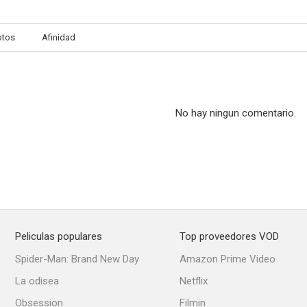
otos
Afinidad
La fuerza del silencio
El mundo de los sentidos de Emy Wong
--
--
No hay ningun comentario.
Peliculas populares
Top proveedores VOD
Una vita venduta
Nina
Spider-Man: Brand New Day
Amazon Prime Video
--
--
La odisea
Netflix
Obsession
Filmin