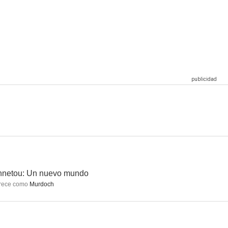
 tesoro
El León de San Marcos
Esther y el rey
4.5
2.5
1.0
 tesoro
Sor Emanuelle
Sandokán, el magnífico (Sandokan, el tigre de Mompracem)
--
--
--
nnetou: Un nuevo mundo
rece como
Murdoch