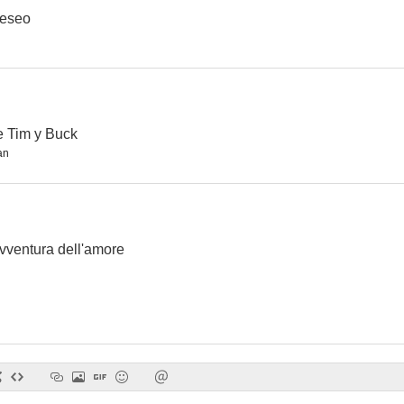
deseo
Winnetou: Un nuevo mundo
La espada y el deseo
--
--
e Tim y Buck
an
avventura dell'amore
Liberté, égalité, choucroute
El arrepentido
Bombarde
--
--