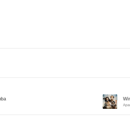
Diez negritos
La Selva Blanca
La isla del
5.4
4.9
Holocausto caníbal 2: La historia de Catherine Miles
Mannaja (El valle de la muerte)
La isla del
--
--
mba
--
Wi
Apa