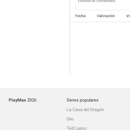
Fecha
Valoración
V
Los jóvenes leones (Batalla de gigantes)
--
PlayMax
2026
Series populares
Las noches pecaminosas de una menor
La Casa del Dragón
--
Silo
Ted Lasso