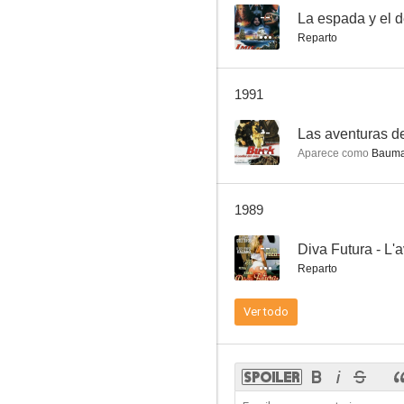
--
La espada y el 
Reparto
Amor de ultratumba
1991
--
--
Las aventuras d
Aparece como
Baum
1989
--
Diva Futura - L'
Reparto
Escuela de detectives ineptos
Ver todo
--