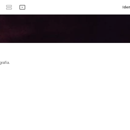
Iden
rafía.