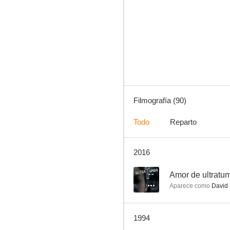
Colmillo Blanco
5.5
Filmografía (90)
Todo
Reparto
2016
Bombardero
--
--
Amor de ultratu
Aparece como
David
1994