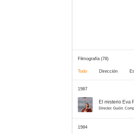
Los monstruos del terror
5.4
Filmografía (78)
Todo
Dirección
Es
1987
Los renglones torcidos de Dios
3.2
--
El misterio Eva 
Director
,
Guión
,
Comp
1984