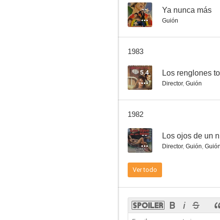
--
Ya nunca más
Guión
Alejandra, mon amour
1983
--
5.4
Los renglones to
Director
,
Guión
1982
--
Los ojos de un n
Director
,
Guión
,
Guió
Los ojos de un niño
Ver todo
--