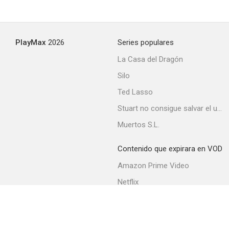
Más fuerte que el amor
PlayMax
2026
Series populares
--
La Casa del Dragón
Silo
Ted Lasso
Stuart no consigue salvar el universo
Muertos S.L.
Contenido que expirara en VOD
La melodía perdida
Amazon Prime Video
--
Netflix
Filmin
Movistar+