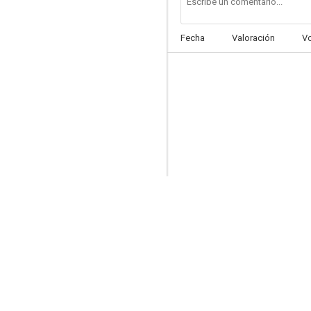
Fecha
Valoración
V
El sexo de los ricos (AKA Triunfo sucio) (AKA Triunfador)
--
Préstamela esta noche
--