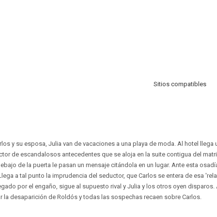
Sitios compatibles
los y su esposa, Julia van de vacaciones a una playa de moda. Al hotel llega
or de escandalosos antecedentes que se aloja en la suite contigua del matri
debajo de la puerta le pasan un mensaje citándola en un lugar. Ante esta osadí
lega a tal punto la imprudencia del seductor, que Carlos se entera de esa 'rel
ado por el engaño, sigue al supuesto rival y Julia y los otros oyen disparos.
ar la desaparición de Roldós y todas las sospechas recaen sobre Carlos.