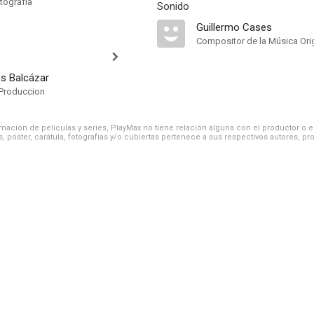
tografía
Sonido
Guillermo Cases
Compositor de la Música Orig
s Balcázar
Produccion
ación de películas y series, PlayMax no tiene relación alguna con el productor o el d
, póster, carátula, fotografías y/o cubiertas pertenece a sus respectivos autores, pr