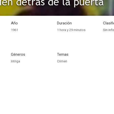
ien detrás de la puerta
Año
Duración
Clasif
1961
1 hora y 29 minutos
Sin inf
Géneros
Temas
Intriga
Crimen