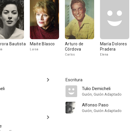
rora Bautista
Maite Blasco
Arturo de
María Dolores
Córdova
Pradera
ia
Luisa
Carlos
Elena
Escritura
eli
Tulio Demicheli
Guión, Guión Adaptado
Alfonso Paso
Guión, Guión Adaptado
e