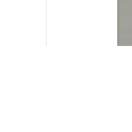
Contenido que expirara en VOD
Amazon Prime Video
Netflix
Filmin
Movistar+
Movistar+ Fibra