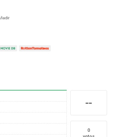
ñadir
--
0
votos