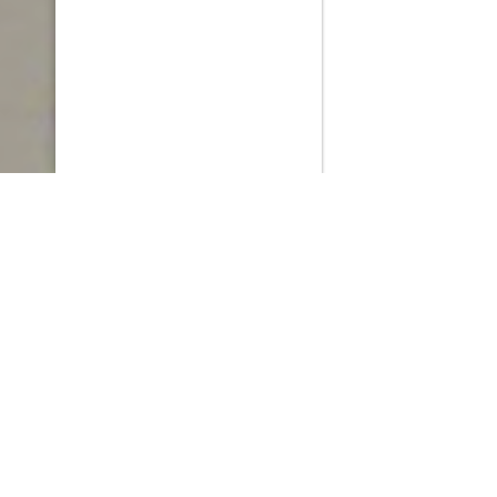
PlayMax
2026
Series populares
La Casa del Dragón
Silo
Stuart no consigue salvar el universo
Ted Lasso
Operaciones especiales: Lioness