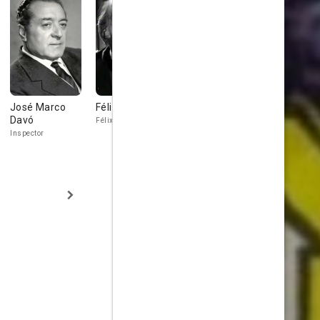
José Marco
Félix Fernández
Marta Padovan
Mario Bust
Davó
Félix
Empresario
Inspector