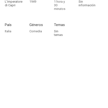
L'imperatore
1949
1 hora y
Sin
di Capri
30
información
minutos
País
Géneros
Temas
Italia
Comedia
Sin
temas