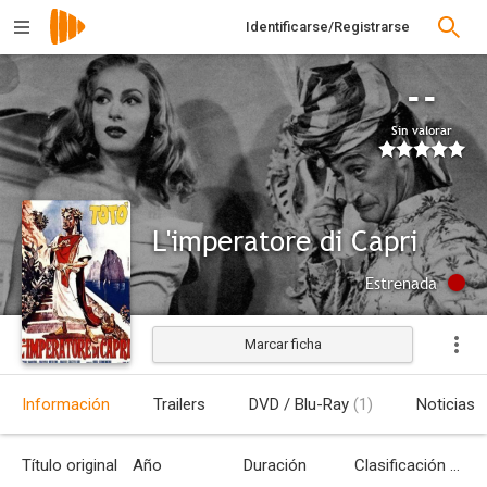
Identificarse/Registrarse
--
Sin valorar
L'imperatore di Capri
Estrenada
Marcar ficha
Información
Trailers
DVD / Blu-Ray
(1)
Noticias
Título original
Año
Duración
Clasificación por edades