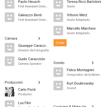
Paolo Heusch
Teresa Ricci Bartoloni
First Assistant Director
Guión
Galeazzo Benti
Vittorio Metz
First Assistant Director
Guión Adaptado
Marcello Marchesi
Guión Adaptado
Cámara
2 más
Giuseppe Caracciolo
Director de Fotografía
Guido Caracciolo
Sonido
Camera Operator
Felice Montagnini
Compositor de la Música Original
Producción
Kurt Doubrowsky
Sound
Carlo Ponti
Productor
Lux Film
Costume & Make-Up