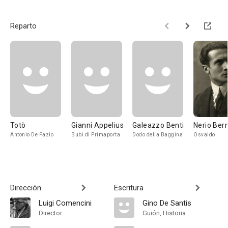
Reparto
Totò
Gianni Appelius
Galeazzo Benti
Nerio Ber
Antonio De Fazio
Bubi di Primaporta
Dodo della Baggina
Osvaldo
Dirección
Escritura
Luigi Comencini
Gino De Santis
Director
Guión, Historia