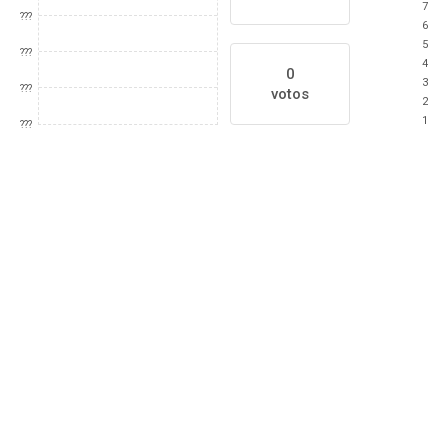
7
???
6
5
???
4
0
3
???
votos
2
1
???