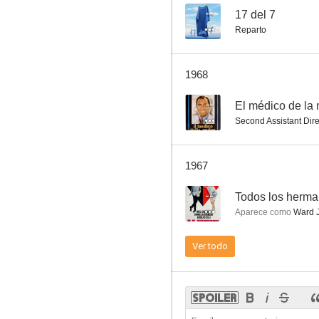
--
17 del 7
Reparto
17 del 7
1968
--
--
El médico de la
Second Assistant Dire
1967
--
Todos los herma
Aparece como
Ward 
Todos los hermanos eran agentes
Ver todo
--