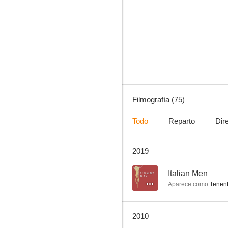
El último vikingo
4.3
Filmografía (75)
Todo
Reparto
Dir
2019
Barrabás
--
--
Italian Men
Aparece como
Tenent
2010