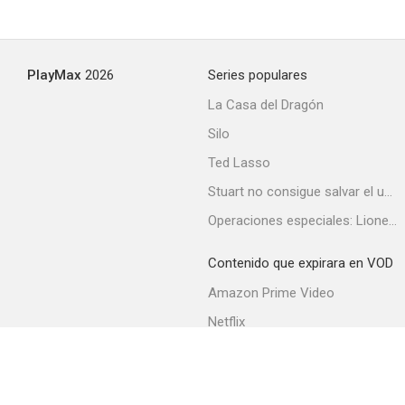
I magnifici tre
PlayMax
2026
Series populares
--
La Casa del Dragón
Silo
Ted Lasso
Stuart no consigue salvar el universo
Operaciones especiales: Lioness
Contenido que expirara en VOD
Viva Italia
Amazon Prime Video
--
Netflix
Filmin
Movistar+