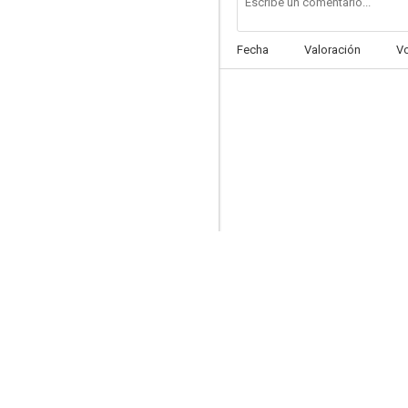
Fecha
Valoración
V
Golden Sheriff
--
Por mil dólares al día
--