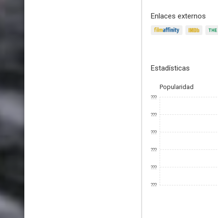
Enlaces externos
Estadísticas
Popularidad
???
???
???
???
???
???