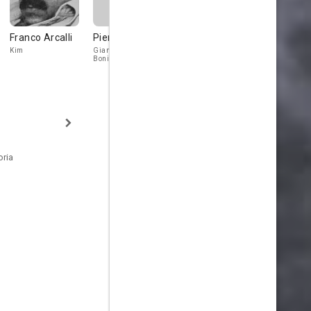
Franco Arcalli
Piero Vida
Enzo Nigro
Tino Buazz
Kim
Gianni - L'Amico di
Mauretto
Claudio
Bonifacio
oria