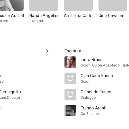
scale Audret
Nando Angelini
Andreina Carli
Gino Cavalieri
riella
Il Sergente
Escritura
Tinto Brass
Guión, Guión Adaptado, Hist
i
Gian Carlo Fusco
sor
Guión
Campigotto
Giancarlo Fusco
ant Director
Dialogue
li
Franco Arcalli
Co-Escritor