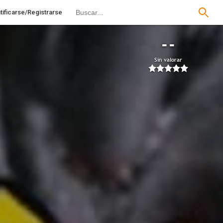
tificarse/Registrarse
--
Sin valorar