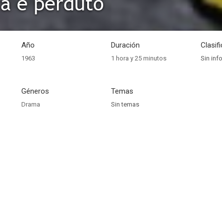
ra è perduto
Año
Duración
Clasif
1963
1 hora y 25 minutos
Sin inf
Géneros
Temas
Drama
Sin temas