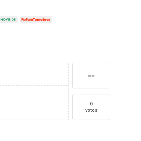
--
0
votos