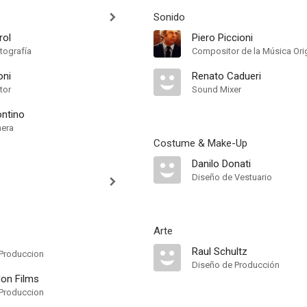
Sonido
rol
Piero Piccioni
tografía
Compositor de la Música Orig
oni
Renato Cadueri
tor
Sound Mixer
ontino
mera
Costume & Make-Up
Danilo Donati
Diseño de Vestuario
Arte
Raul Schultz
Produccion
Diseño de Producción
on Films
Produccion