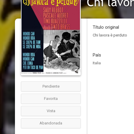
Chi lavo
Título original
Chi lavora è perduto
País
Italia
Pendiente
Favorita
Vista
Abandonada