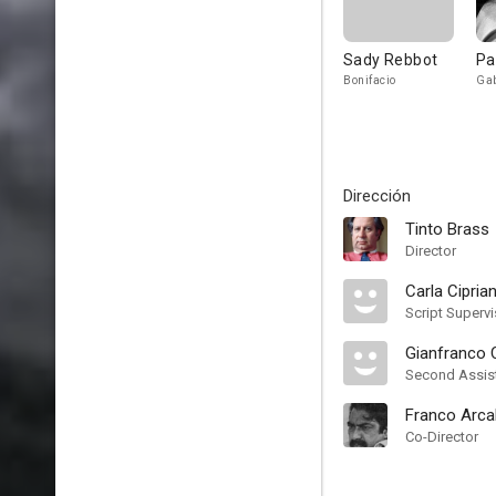
Sady Rebbot
Pa
Bonifacio
Gab
Dirección
Tinto Brass
Director
Carla Ciprian
Script Supervi
Gianfranco 
Second Assist
Franco Arcal
Co-Director