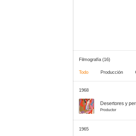
Amori pericolosi
--
Filmografía (16)
Todo
Producción
1968
No matarás
--
Desertores y pe
Productor
1965