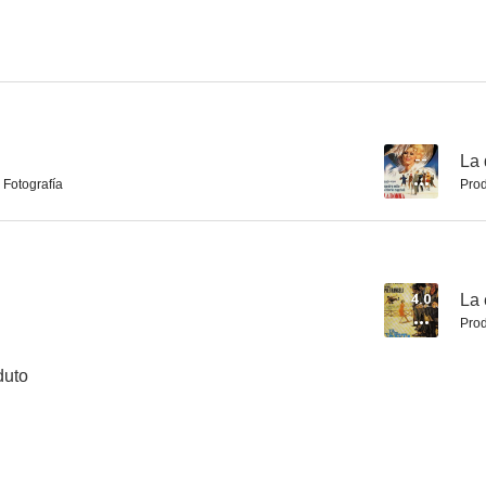
--
La 
 Fotografía
Prod
4.0
La 
Prod
duto