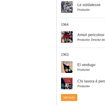
--
Le soldatesse
Productor
1964
--
Amori pericolosi
Productor
,
Director de
1963
8.2
El verdugo
Productor
--
Chi lavora è per
Productor
Ver todo