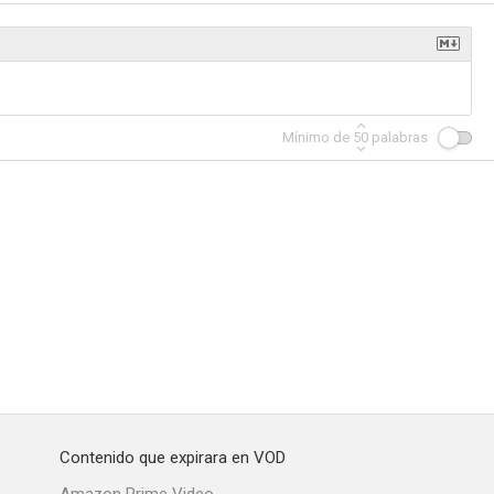
Mínimo de
50
palabras
Contenido que expirara en VOD