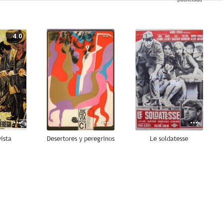
4.0
--
--
ista
Desertores y peregrinos
Le soldatesse
--
--
--