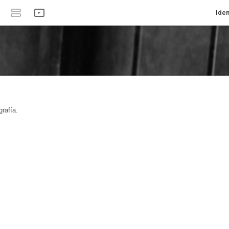
Iden
rafía.