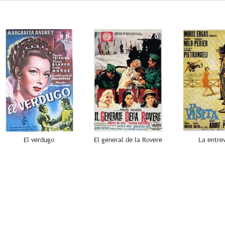
8.8
7.0
El verdugo
El general de la Rovere
La entrev
--
--