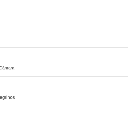
La donna è una cosa meravigliosa
Chi lavora è perduto
Senilid
--
--
Cámara
Kapo
Adua y sus amigas
Sólo un te
regrinos