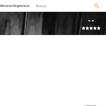
tificarse/Registrarse
--