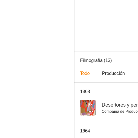
Relaxe-toi chérie
--
Filmografía (13)
Todo
Producción
1968
Kapo
--
--
Desertores y pe
Compañía de Produc
1964