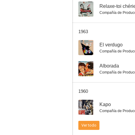
--
Relaxe-toi chéri
Compañía de Produc
Sólo un testigo
1963
--
8.2
El verdugo
Compañía de Produc
--
Alborada
Compañía de Produc
1960
L'allegro squadrone
--
Kapo
Compañía de Produc
Ver todo