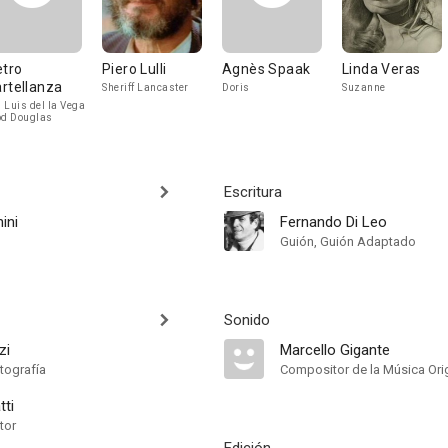
etro
Piero Lulli
Agnès Spaak
Linda Veras
rtellanza
Sheriff Lancaster
Doris
Suzanne
 Luis del la Vega
od Douglas
Escritura
ini
Fernando Di Leo
Guión, Guión Adaptado
Sonido
zi
Marcello Gigante
tografía
Compositor de la Música Orig
tti
tor