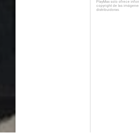
PlayMax solo ofrece inform
copyright de las imágenes
distribuidoras.