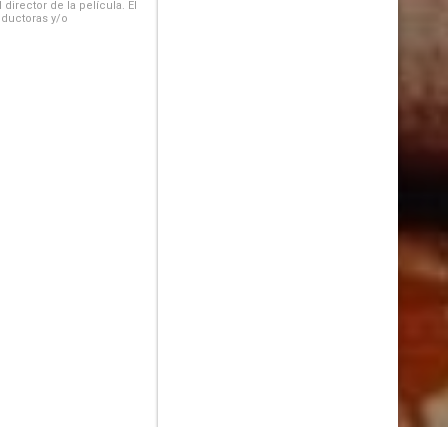
irector de la película. El
oductoras y/o