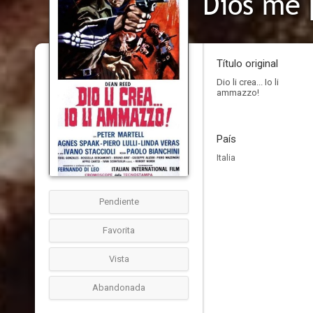
Dios me 
Título original
Dio li crea... Io li
ammazzo!
País
Italia
Pendiente
Favorita
Vista
Abandonada