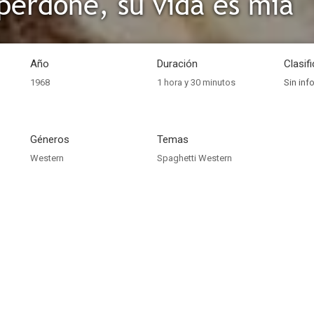
perdone, su vida es mía
Año
Duración
Clasif
1968
1 hora y 30 minutos
Sin inf
Géneros
Temas
Western
Spaghetti Western