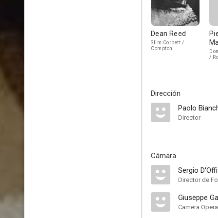
Dean Reed
Pi
Ma
Slim Corbett /
Compton
Don
/ R
Dirección
Paolo Bianch
Director
Cámara
Sergio D'Offi
Director de Fo
Giuseppe Ga
Camera Opera