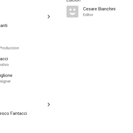
Edición
Cesare Bianchini
Editor
anti
Produccion
acci
cutivo
iglione
signer
esco Fantacci