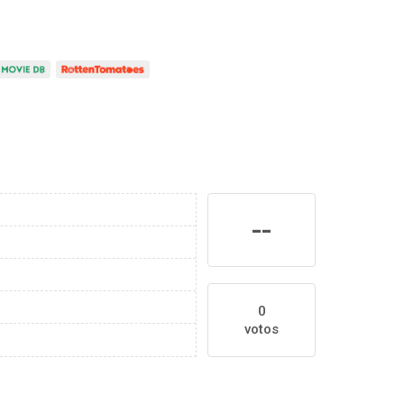
--
0
votos