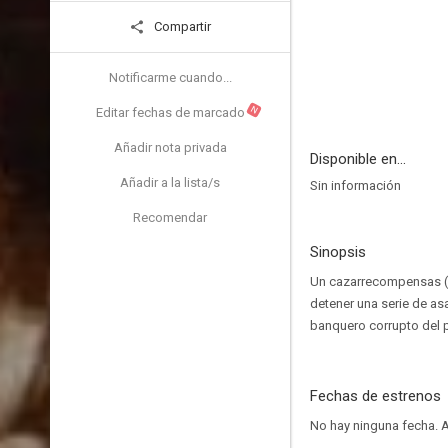
Compartir
Notificarme cuando...
N
Editar fechas de marcado
Añadir nota privada
Disponible en...
Añadir a la lista/s
Sin información
Recomendar
Sinopsis
Un cazarrecompensas (D
detener una serie de as
banquero corrupto del 
Fechas de estrenos
No hay ninguna fecha.
A