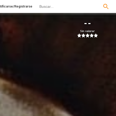
tificarse/Registrarse
--
Sin valorar