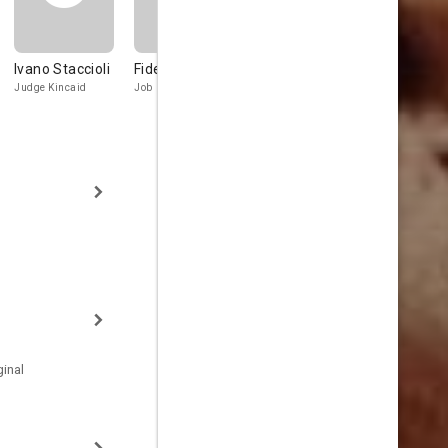
Ivano Staccioli
Fidel Gonzáles
Piero
Bruno Ariè
Mazzinghi
Judge Kincaid
Job
Mayor Toland
inal