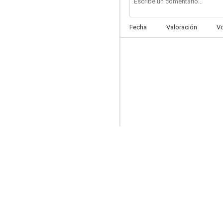
Fecha
Valoración
V
Monicelli: La versione di Mario
--
Noi siamo angeli
--