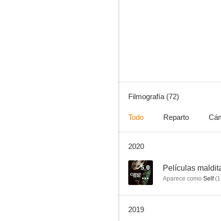
Angustia de silencio
6.0
Filmografía (72)
Todo
Reparto
Cá
2020
Las 1001 eróticas noches de Ali Mamun
5.0
5.0
Películas maldit
Aparece como
Self
(
1
2019