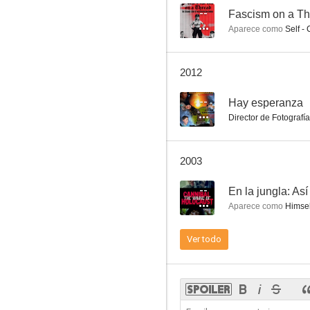
--
Fascism on a Th
Aparece como
Self -
Ojo por ojo
2012
1.3
--
Hay esperanza
Director de Fotografía
2003
--
En la jungla: Así
Aparece como
Himsel
La lavadora asesina
Ver todo
--