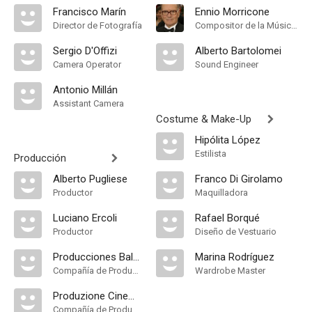
Francisco Marín
Ennio Morricone
Director de Fotografía
Compositor de la Música Original
Sergio D'Offizi
Alberto Bartolomei
Camera Operator
Sound Engineer
Antonio Millán
Assistant Camera
Costume & Make-Up
Hipólita López
Estilista
Producción
Alberto Pugliese
Franco Di Girolamo
Productor
Maquilladora
Luciano Ercoli
Rafael Borqué
Productor
Diseño de Vestuario
Producciones Balcázar
Marina Rodríguez
Compañía de Produccion
Wardrobe Master
Produzione Cinematografica Mediterranee
Compañía de Produccion