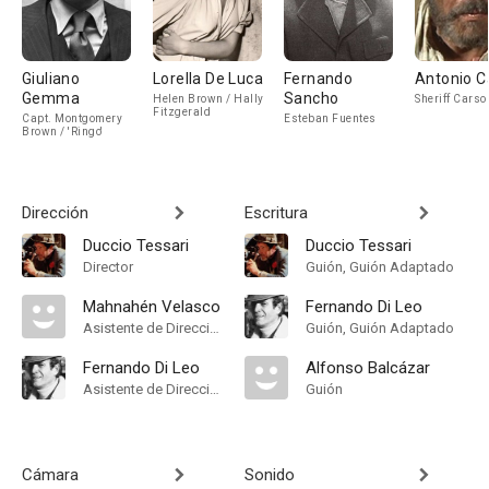
Giuliano
Lorella De Luca
Fernando
Antonio C
Gemma
Sancho
Helen Brown / Hally
Sheriff Carso
Fitzgerald
Capt. Montgomery
Esteban Fuentes
Brown / 'Ringo'
Dirección
Escritura
Duccio Tessari
Duccio Tessari
Director
Guión, Guión Adaptado
Mahnahén Velasco
Fernando Di Leo
Asistente de Dirección
Guión, Guión Adaptado
Fernando Di Leo
Alfonso Balcázar
Asistente de Dirección
Guión
Cámara
Sonido