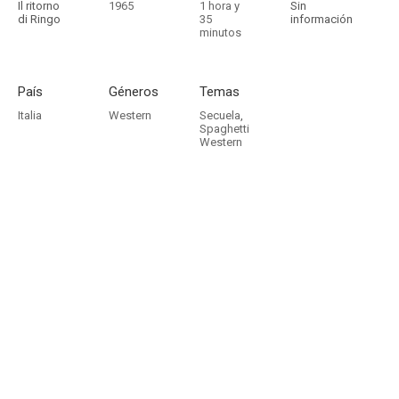
Il ritorno
1965
1 hora y
Sin
di Ringo
35
información
minutos
País
Géneros
Temas
Italia
Western
Secuela
,
Spaghetti
Western