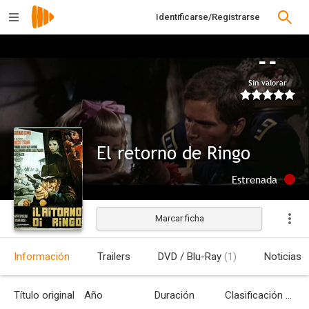
Identificarse/Registrarse
--
Sin valorar
El retorno de Ringo
Estrenada
Marcar ficha
Información
Trailers
DVD / Blu-Ray
(1)
Noticias
Título original
Año
Duración
Clasificación por edades